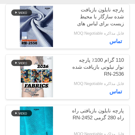
اخبار
پارچه نایلون بازیافت
شده سازگار با محیط
زیست برای لباس های
موارد
پایدار
قابل مذاکره MOQ:Negotiable
تماس
نقشه
110 گرام 100٪ پارچه
سایت
نوار نیلونی بازیافت شده
RN-2536
قابل مذاکره MOQ:Negotiable
PRIVACY
تماس
POLICY
پارچه نایلون بازیافتی راه
راه 280 گرمی RN-2452
قابل مذاکره MOQ:Negotiable