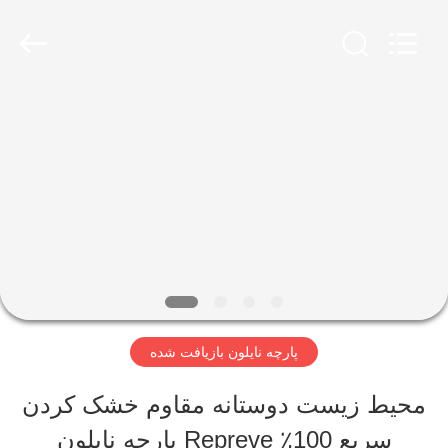
2019
-
2026
SEVNNA
TEXTILE.
All
خانه
Rights
Reserved.
محصولات
نمایش
VR
پارچه نایلون بازیافت شده
درباره
محیط زیست دوستانه مقاوم خشک کردن
ما
سریع 100٪ Repreve پارچه نایلون