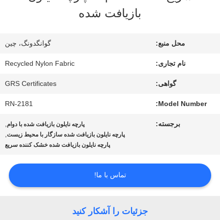
بازیافت شده
تور
کارخانه
محل منبع:
گوانگدونگ، چین
نام تجاری:
Recycled Nylon Fabric
کنترل
گواهی:
GRS Certificates
کیفیت
RN-2181
Model Number:
برجسته:
,
پارچه نایلون بازیافت شده با دوام
با
,
پارچه نایلون بازیافت شده سازگار با محیط زیست
پارچه نایلون بازیافت شده خشک کننده سریع
ما
تماس
تماس با ما!
بگیرید
جزئیات را آشکار کنید