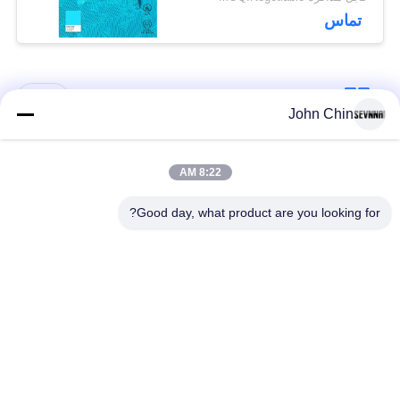
تماس
دسته بندی های محبوب
همه
John Chin
پارچه لباس شنا
پارچه نایلون بازیافت
8:22 AM
بازیافت شده
شده
Good day, what product are you looking for?
پارچه پلی استر
پارچه لیکرا بازیافت
بازیافت شده
شده
پارچه لباس شنا سازگار
پارچه Repreve
با محیط زیست
پارچه کت و شلوار
یوگا پوشیدن پارچه