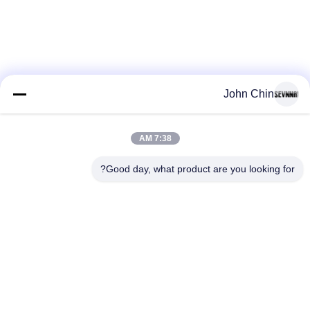
کارخانه
کنترل
کیفیت
John Chin
با
7:38 AM
ما
loading...
تماس
Good day, what product are you looking for?
بگیرید
دسته بندی های محبوب
همه
اخبار
پارچه لباس شنا
پارچه نایلون بازیافت
بازیافت شده
شده
موارد
پارچه پلی استر
پارچه لیکرا بازیافت