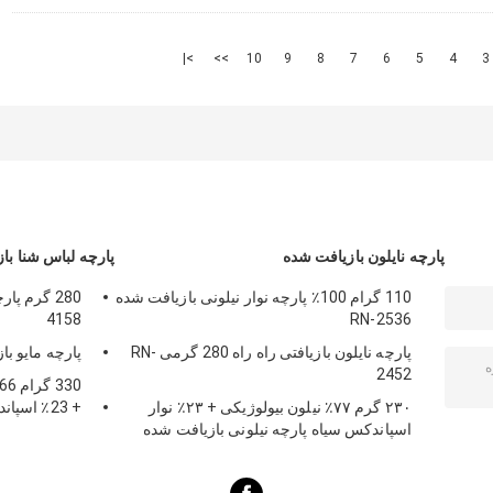
>|
>>
10
9
8
7
6
5
4
3
پارچه نایلون بازیافت شده
پارچه لباس شنا با
110 گرام 100٪ پارچه نوار نیلونی بازیافت شده
4158
RN-2536
پارچه نایلون بازیافتی راه راه 280 گرمی RN-
پارچه مایو بازیافت
2452
۲۳۰ گرم ۷۷٪ نیلون بیولوژیکی + ۲۳٪ نوار
+ 23٪ اس
اسپاندکس سیاه پارچه نیلونی بازیافت شده
برای ساحل، 
SP7441