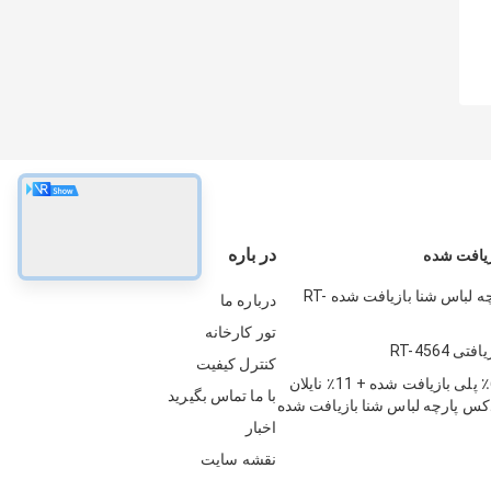
در باره
زیافت شده
280 گرم پارچه لباس شنا بازیافت شده RT-
درباره ما
تور کارخانه
ی RT-4564
کنترل کیفیت
330 گرام 66٪ پلی بازیافت شده + 11٪ نایلان
با ما تماس بگیرید
پاندکس پارچه لباس شنا بازیافت شده
استخر
اخبار
نقشه سایت