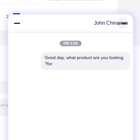
2
1
<<
|<
Page 1 of 10
John Chin
3:09 PM
Good day, what product are you looking 
for?
پیغام بگذارید