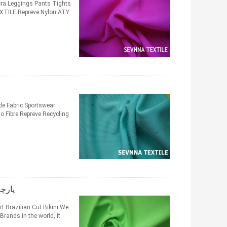
cra Leggings Pants Tights
EXTILE Repreve Nylon ATY
de Fabric Sportswear
 Fibre Repreve Recycling
پارچه
 Brazilian Cut Bikini​ We
rands in the world, it