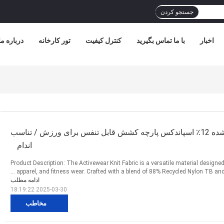
جستجو کردن
اخبار
با ما تماس بگیرید
کنترل کیفیت
تور کارخانه
درباره ما
88٪ نایلون بازیافت شده 12٪ اسپاندکس پارچه کشش قابل تنفس برای ورزش / تناسب
اندام
Product Description: The Activewear Knit Fabric is a versatile material designe
apparel, and fitness wear. Crafted with a blend of 88% Recycled Nylon TB and 1
ادامه مطلب
2025-03-30 18:19:22
مخاطب