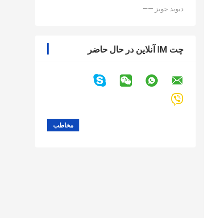
—— دیوید جونز
چت IM آنلاین در حال حاضر