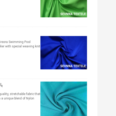
 Creora Swimming Pool
ier with special weaving knit
پا
ality, stretchable fabric that
 unique blend of Nylon ...