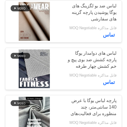
لباس ضد بو لگزینگ های
یوگا پوشیدن پارچه گزینه
170
های سفارشی
پارچه کت و شلوار
قابل مذاکره MOQ:Negotiable
تماس
Activewear
لباس های دوامدار یوگا
پارچه کشش ضد بوی پیچ و
خم کشش چهار طرفه
164
قابل مذاکره MOQ:Negotiable
تماس
یوگا پوشیدن پارچه
پارچه لباس یوگا با عرض
140 سانتی‌متر، چند
منظوره برای فعالیت‌های
یوگا و تناسب اندام
قابل مذاکره MOQ:Negotiable