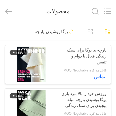
-
2026
SEVNNA
محصولات
TEXTILE.
All
Rights
Reserved.
خانه
313
یوگا پوشیدن پارچه
پارچه لباس شنا
محصولات
بازیافت شده
پارچه ی یوگا برای سبک
زندگی فعال با دوام و
نمایش
تنفس
VR
قابل مذاکره MOQ:Negotiable
تماس
150
درباره
پارچه نایلون بازیافت
ما
ورزش خود را بالا ببرد بازی
یوگا پوشیدن پارچه میله
شده
پیچیدن برای سبک زندگی
تور
فعال
قابل مذاکره MOQ:Negotiable