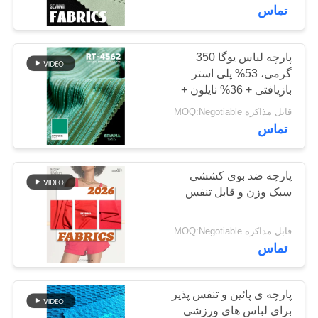
کارخانه
تماس
کنترل
پارچه لباس یوگا 350
117
گرمی، 53% پلی استر
کیفیت
پارچه پلی استر
بازیافتی + 36% نایلون +
11% اسپندکس برای
قابل مذاکره MOQ:Negotiable
بازیافت شده
با
شلوارهای یوگا، لباس
تماس
ورزشی، لگینگ
ما
تماس
پارچه ضد بوی کششی
سبک وزن و قابل تنفس
بگیرید
72
قابل مذاکره MOQ:Negotiable
پارچه لیکرا بازیافت
اخبار
تماس
شده
موارد
پارچه ی پائین و تنفس پذیر
برای لباس های ورزشی