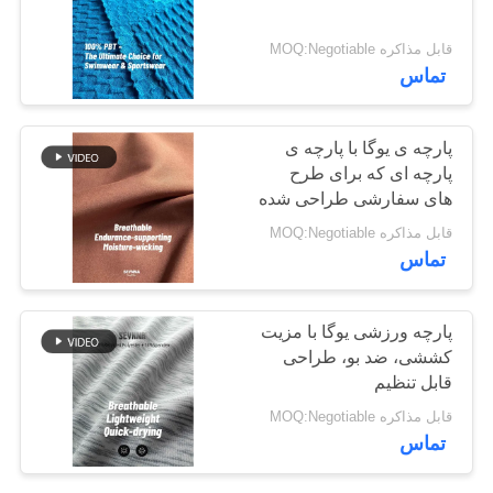
نقشه
قابل مذاکره MOQ:Negotiable
سایت
64
تماس
PRIVACY
پارچه Repreve
پارچه ی یوگا با پارچه ی
POLICY
پارچه ای که برای طرح
های سفارشی طراحی شده
است
قابل مذاکره MOQ:Negotiable
تماس
105
پارچه ورزشی یوگا با مزیت
پارچه لباس شنا
کششی، ضد بو، طراحی
قابل تنظیم
سازگار با محیط
قابل مذاکره MOQ:Negotiable
زیست
تماس