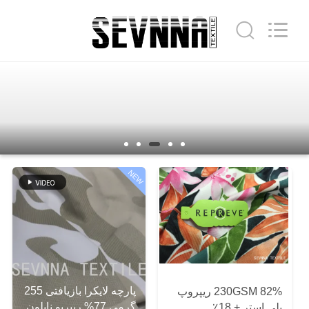
-
2026
SEVNNA
TEXTILE.
All
Rights
Reserved.
خانه
محصولات
نمایش
NEW
VR
درباره
ما
پارچه لایکرا بازیافتی 255
تور
230GSM 82% ریپروپ
گرمی 77% ریپریو نایلون
پلی استر + 18٪