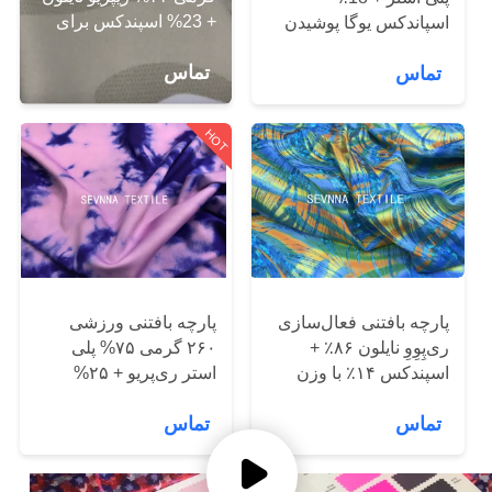
کارخانه
+ 23% اسپندکس برای
اسپاندکس یوگا پوشیدن
کشسانی چهار طرفه
پارچه برای leggings و
تماس
تماس
لباس فعال
کنترل
کیفیت
HOT
با
ما
تماس
بگیرید
پارچه بافتنی فعال‌سازی
پارچه بافتنی ورزشی
ری‌پِوِوِ نایلون ۸۶٪ +
۲۶۰ گرمی ۷۵% پلی
اخبار
اسپندکس ۱۴٪ با وزن
استر ری‌پریو + ۲۵%
۱۸۰ گرم برای لباس‌های
اسپندکس
تماس
تماس
فعال‌سازی دوران
موارد
بارداری