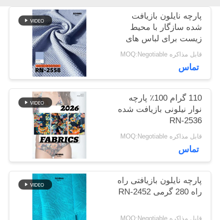
اخبار
پارچه نایلون بازیافت
شده سازگار با محیط
زیست برای لباس های
موارد
پایدار
قابل مذاکره MOQ:Negotiable
تماس
نقشه
110 گرام 100٪ پارچه
سایت
نوار نیلونی بازیافت شده
RN-2536
قابل مذاکره MOQ:Negotiable
PRIVACY
تماس
POLICY
پارچه نایلون بازیافتی راه
راه 280 گرمی RN-2452
قابل مذاکره MOQ:Negotiable