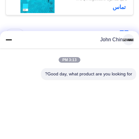
تماس
دسته بندی های محبوب
همه
John Chin
پارچه لباس شنا
پارچه نایلون بازیافت
3:13 PM
بازیافت شده
شده
Good day, what product are you looking for?
پارچه پلی استر
پارچه لیکرا بازیافت
بازیافت شده
شده
پارچه لباس شنا سازگار
پارچه Repreve
با محیط زیست
پارچه کت و شلوار
یوگا پوشیدن پارچه