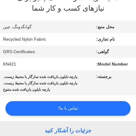
نیازهای کسب و کار شما
تور
کارخانه
محل منبع:
گوانگدونگ، چین
نام تجاری:
Recycled Nylon Fabric
کنترل
گواهی:
GRS Certificates
کیفیت
KN421
Model Number:
برجسته:
,
پارچه نایلون بازیافت شده سازگار با محیط زیست
با
,
پارچه نایلون بازیافت شده سازگار با محیط زیست
پارچه نایلون بازیافت شده متنوع
ما
تماس
تماس با ما!
بگیرید
جزئیات را آشکار کنید