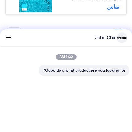
تماس
دسته بندی های محبوب
همه
John Chin
پارچه لباس شنا
پارچه نایلون بازیافت
6:32 AM
بازیافت شده
شده
Good day, what product are you looking for?
پارچه پلی استر
پارچه لیکرا بازیافت
بازیافت شده
شده
پارچه لباس شنا سازگار
پارچه Repreve
با محیط زیست
پارچه کت و شلوار
یوگا پوشیدن پارچه