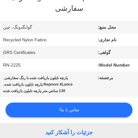
سفارشی
تور
کارخانه
محل منبع:
گوانگدونگ، چین
نام تجاری:
Recycled Nylon Fabric
کنترل
گواهی:
GRS Certificates
کیفیت
RN-2225
Model Number:
برجسته:
,
پارچه نایلون بازیافت شده با رنگ سفارشی
با
,
Repreve XLance پارچه نایلون بازیافت شده
130 سانتي متر پارچه نايلون بازيافت شده
ما
تماس
تماس با ما!
بگیرید
جزئیات را آشکار کنید