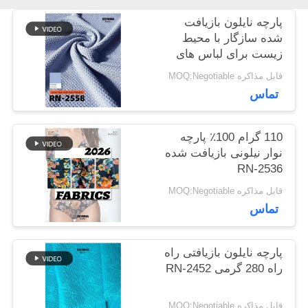
اخبار
پارچه نایلون بازیافت
شده سازگار با محیط
زیست برای لباس های
موارد
پایدار
قابل مذاکره MOQ:Negotiable
تماس
نقشه
110 گرام 100٪ پارچه
سایت
نوار نیلونی بازیافت شده
RN-2536
قابل مذاکره MOQ:Negotiable
PRIVACY
تماس
POLICY
پارچه نایلون بازیافتی راه
راه 280 گرمی RN-2452
قابل مذاکره MOQ:Negotiable