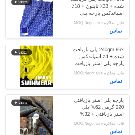
اخبار
شده + 33٪ نایلون + 18٪
اسپاندکس پارچه پلی
استر بازیافت شده برای
قابل مذاکره MOQ:Negotiable
پیچ و خم دایره ای
موارد
تماس
نقشه
240gm 96٪ پلی بازیافت
شده + 4٪ اسپاندکس
سایت
پارچه پلی استر بازیافت
شده برای پیچ و خم دایره
قابل مذاکره MOQ:Negotiable
ای
تماس
PRIVACY
POLICY
پارچه پلی استر بازیافتی
220 گرمی 62% پلی
استر بازیافتی + 32%
نایلون + 6% اسپندکس
قابل مذاکره MOQ:Negotiable
برای بافتنی گردباف
تماس