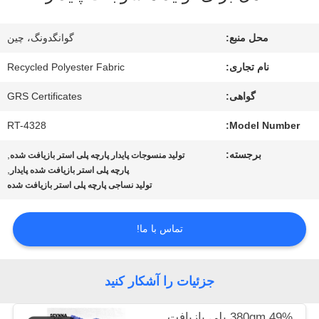
تور
محل منبع:
گوانگدونگ، چین
کارخانه
نام تجاری:
Recycled Polyester Fabric
گواهی:
GRS Certificates
کنترل
RT-4328
Model Number:
کیفیت
برجسته:
,
تولید منسوجات پایدار پارچه پلی استر بازیافت شده
,
پارچه پلی استر بازیافت شده پایدار
تولید نساجی پارچه پلی استر بازیافت شده
با
ما
تماس با ما!
تماس
بگیرید
جزئیات را آشکار کنید
380gm 49% پلی بازیافت