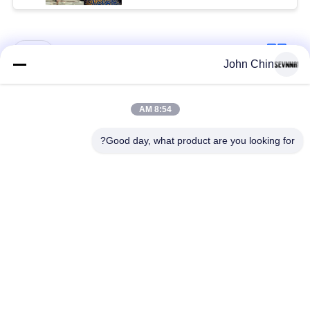
دسته بندی های محبوب
همه
John Chin
پارچه لباس شنا
پارچه نایلون بازیافت
8:54 AM
بازیافت شده
شده
Good day, what product are you looking for?
پارچه پلی استر
پارچه لیکرا بازیافت
بازیافت شده
شده
پارچه لباس شنا سازگار
پارچه Repreve
با محیط زیست
پارچه کت و شلوار
یوگا پوشیدن پارچه
Activewear