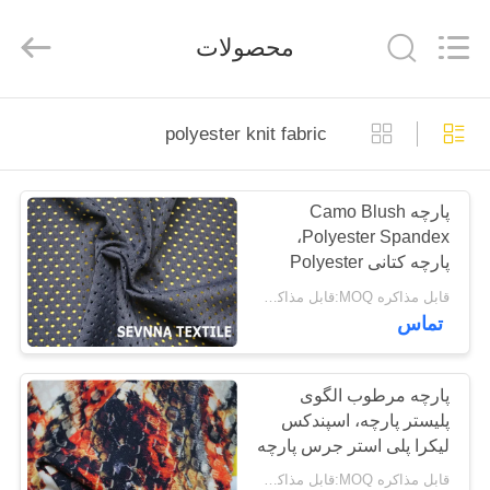
-
2026
SEVNNA
محصولات
TEXTILE.
All
Rights
Reserved.
خانه
polyester knit fabric
محصولات
پارچه Camo Blush
Polyester Spandex،
نمایش
پارچه کتانی Polyester
VR
چاپ کت و شلوار
قابل مذاکره MOQ:قابل مذاکره است
تماس
درباره
ما
پارچه مرطوب الگوی
پلیستر پارچه، اسپندکس
لیکرا پلی استر جرس پارچه
تور
قابل مذاکره MOQ:قابل مذاکره است