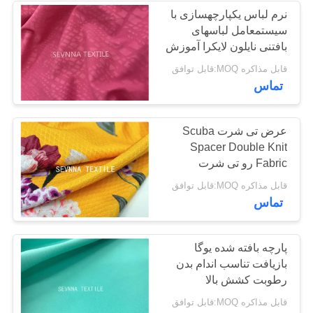
نرم لباس یکپارچهسازی با
سیستمعامل لباسهای
بافتنی نایلون لایکرا آموزش
بافت گل رز قرمز
قابل مذاکره MOQ:قابل توافق
تماس
عرض تی شرت Scuba
Spacer Double Knit
Fabric رو تی شرت
150CM عرض
قابل مذاکره MOQ:قابل توافق
تماس
پارچه بافته شده یوگا
بازیافت تناسب اندام بدن
رطوبت کشش بالا
قابل مذاکره MOQ:قابل توافق