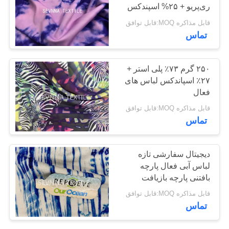
ری‌پریو + ۲۵% اسپندکس
نقشه
قابل مذاکره MOQ:قابل توافق
سایت
تماس
PRIVACY
۲۵۰ گرم ۷۳٪ پلی استر +
POLICY
۲۷٪ اسپاندکس لباس های
فعال
قابل مذاکره MOQ:قابل توافق
تماس
دیجیتال سفارشی تازه
لباس آبی فعال پارچه
بافتنی پارچه بازیافت
محافظت شده در برابر UV
قابل مذاکره MOQ:قابل توافق
تماس