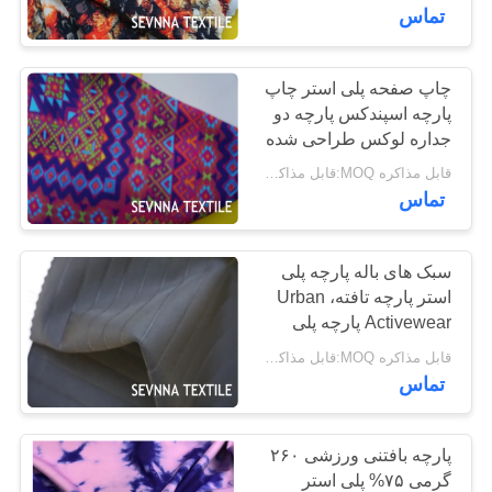
کارخانه
تماس
کنترل
چاپ صفحه پلی استر چاپ
پارچه اسپندکس پارچه دو
کیفیت
جداره لوکس طراحی شده
قابل مذاکره MOQ:قابل مذاکره است
با
تماس
ما
تماس
سبک های باله پارچه پلی
استر پارچه تافته، Urban
بگیرید
Activewear پارچه پلی
استر سیاه
قابل مذاکره MOQ:قابل مذاکره است
اخبار
تماس
موارد
پارچه بافتنی ورزشی ۲۶۰
گرمی ۷۵% پلی استر