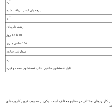
آره
پارچه پلی استر بازیافت شده
آره
رشته دایره ای
10 تا 15 روز
152 سانتي متري
سفارشی سازی
آره
قابل شستشوی ماشین، قابل شستشوی دست و غیره
از کاربردهای مختلف در صنایع مختلف است. یکی از محبوب ترین کاربردهای
.