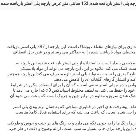
ارچه پلی استر بازیافت شده
152 سانتی متر عرض پارچه پلی استر بازیافت شده
,
پارچه پلی استر بازیافت شده یک گزینه عالی با تمرکز بر پایداری برای نیازهای مختلف پوشاک است. این پارچه از 97٪ پلی استر بازیافت
 محیطی مواد بازیافت شده را به حداکثر می رساند و در عین حال انعطاف
یطی پایدار است. با استفاده از پلی استر بازیافت شده، این پارچه به
ت کمک می کند. علاوه بر این، این پارچه می تواند از مواد پلاستیکی
منابع کمتری را نسبت به تولید پلی استر تازه مصرف می کنداین پارچه همچنین
کند و انتشار گازهای گلخانه ای را کاهش می دهد.
 خواص با دوام پلی استر سنتی است، که آن را برای استفاده مکرر در شرایط
سخت مناسب می کند.همچنین شکل و یکپارچگی ساختاری خود را حفظ می کند، به لطف مخلوط اسپاندکس 3٪ که اجازه می دهد تا
شک شدن سریع و مقاوم در برابر چین و چروک است،که باعث می شود آن
طف پیشرفت های اخیر در فناوری نساجی که به همان نرم بودن پلی استر
حی شده است، که باعث می شه که برای استفاده فعال کاملا مناسب
 زیرا رنگ ها را به خوبی نگه می دارد و به رنگ های پر جنب و جوش و طولانی
ین پارچه برای چاپ بسیار مناسب است، ارائه وضوح و دقت در طراحی،