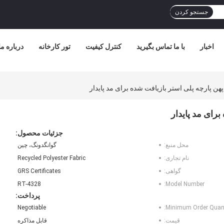
جستجو کردن
اخبار
با ما تماس بگیرید
کنترل کیفیت
تور کارخانه
درباره ما
جزئیات محصول:
محل منبع:
گوانگدونگ، چین
نام تجاری:
Recycled Polyester Fabric
گواهی:
GRS Certificates
RT-4328
Model Number:
پرداخت:
Negotiable
Minimum Order Quant
قیمت:
قابل مذاکره