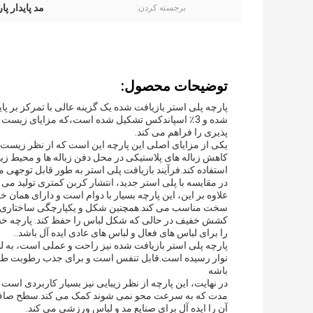
مد پایدار پ
برجسته کردن:
توضیحات محصول:
شده و 3٪ اسپاندکس تشکیل شده است،که مزایای زیست
پذیری را فراهم می کند.
یکی از مزایای اصلی این پارچه این است که از نظر زیست مح
کاهش زباله های پلاستیکی در محل دفن زباله ها و محیط زیس
استفاده کند.فرآیند بازیافت پلی استر به طور قابل توجهی 
در مقایسه با پلی استر جدید، انتشار کربن کمتری تولید می 
علاوه بر این، این پارچه بسیار با دوام است و دارای همان
کشش خفیف در حالی که شکل لباس را حفظ کند. پارچه خ
را برای لباس های فعال و لباس های عادی ایده آل باشد..
پارچه پلی استر بازیافت شده نیز راحت و عملی است، به ل
نوار رسیده است.قابل تنفس است و برای جذب رطوبت طرا
باشه
در نهایت، این پارچه از نظر زیبایی نیز بسیار کاربردی است
مدت که به سرعت محو نمی شوند کمک می کند.سطح صاف ا
آن را ایده آل برای صنایع مد و لباس ورزشی می کند.