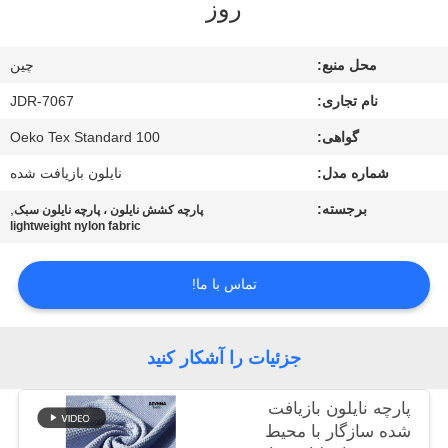
روز
کارخانه
محل منبع:
چين
کنترل
نام تجاری:
JDR-7067
کیفیت
گواهی:
Oeko Tex Standard 100
با
شماره مدل:
نایلون بازیافت شده
ما
برجسته:
,
پارچه کشش نایلون ، پارچه نایلون سبک
lightweight nylon fabric
تماس
بگیرید
تماس با ما!
اخبار
جزئیات را آشکار کنید
موارد
پارچه نایلون بازیافت
شده سازگار با محیط