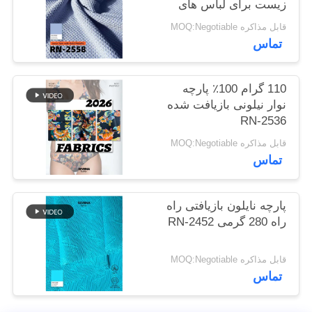
زیست برای لباس های
نقشه
پایدار
قابل مذاکره MOQ:Negotiable
سایت
تماس
PRIVACY
110 گرام 100٪ پارچه
POLICY
نوار نیلونی بازیافت شده
RN-2536
قابل مذاکره MOQ:Negotiable
تماس
پارچه نایلون بازیافتی راه
راه 280 گرمی RN-2452
قابل مذاکره MOQ:Negotiable
تماس