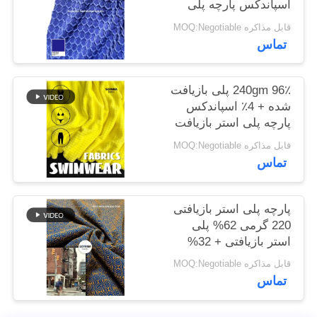
اسپاندکس پارچه پلی
نقشه
استر بازیافت شده برای
قابل مذاکره MOQ:Negotiable
سایت
پیچ و خم دایره ای
تماس
PRIVACY
240gm 96٪ پلی بازیافت
POLICY
شده + 4٪ اسپاندکس
پارچه پلی استر بازیافت
شده برای پیچ و خم دایره
قابل مذاکره MOQ:Negotiable
ای
تماس
پارچه پلی استر بازیافتی
220 گرمی 62% پلی
استر بازیافتی + 32%
نایلون + 6% اسپندکس
قابل مذاکره MOQ:Negotiable
برای بافتنی گردباف
تماس