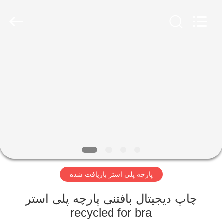
-
2026
SEVNNA
TEXTILE.
All
Rights
Reserved.
خانه
محصولات
نمایش
VR
درباره
پارچه پلی استر بازیافت شده
ما
چاپ دیجیتال بافتنی پارچه پلی استر
تور
recycled for bra