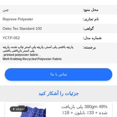
کارخانه
محل منبع:
چين
کنترل
نام تجاری:
Repreve Polyester
کیفیت
گواهی:
Oeko Tex Standard 100
شماره مدل:
YCTP-052
با
برجسته:
پارچه بافتنی پلی استر، پارچه پلی استر چاپ شده، پارچه
پلی استر بازیافتی بافتنی
ما
,
,
printed polyester fabric
Weft Knitting Recycled Polyester Fabric
تماس
بگیرید
تماس با ما!
اخبار
جزئیات را آشکار کنید
موارد
380gm 49% پلی بازیافت
شده + 33٪ نایلون + 18٪