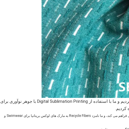
Polyester Recycling ما Repreve از UNIFI Inc استفاده کردیم و ما با استفاده از Digital Sublimation Printing با جوهر نوآوری برای
 کردیم.
نام تجاری Repreve با اعتماد به نفس برای Repreve نایلون و Repreve پلی فراهم می کند، و ما نامزد Recycle Fibers به ​​مارک های لوکس بریتانیا برای Swimwear و