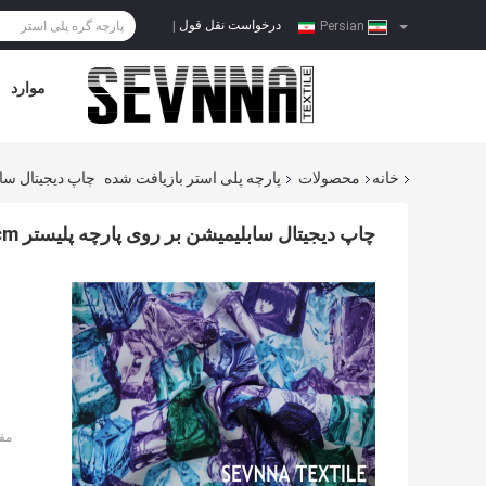
درخواست نقل قول
|
Persian
موارد
خانه
محصولات
پارچه پلی استر بازیافت شده
چاپ دیجیتال سابلیمیشن ب
چاپ دیجیتال سابلیمیشن بر روی پارچه پلیستر 190gsm-200gsm 152cm عرض
مق