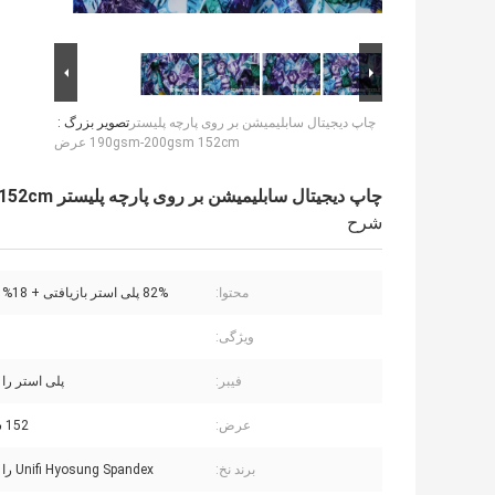
چاپ دیجیتال سابلیمیشن بر روی پارچه پلیستر
تصویر بزرگ :
190gsm-200gsm 152cm عرض
چاپ دیجیتال سابلیمیشن بر روی پارچه پلیستر 190gsm-200gsm 152cm عرض
شرح
محتوا:
82% پلی استر بازیافتی + 18% اسپندکس
ویژگی:
فیبر:
پلی استر را
عرض:
152 سانتی متر
برند نخ:
Unifi Hyosung Spandex را حذف کنید