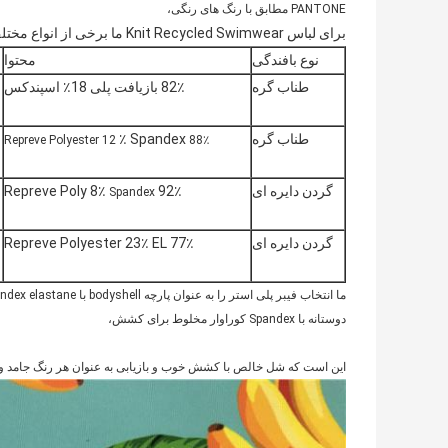
PANTONE مطابق با رنگ های رنگی،
برای لباس Knit Recycled Swimwear ما برخی از انواع مختلف از جزئیات کیفیت در زیر وجود دارد،
نوع بافندگی
محتوا
طناب گره
82٪ بازیافت پلی 18٪ اسپندکس
طناب گره
٪ Spandex
88٪ Repreve Polyester 12
گردن دایره ای
92٪ Repreve Poly 8٪
Spandex
گردن دایره ای
77٪ Repreve Polyester 23٪ EL
دوستانه با Spandex کوراوار مخلوط برای کشش،
این است که شل خالص با کشش خوب و بازیابی به عنوان هر رنگ جامد و