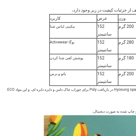
وزن
عرض
کاربرد
200 گرم
152
بیکینی لباس شنا
سانتیمتر
280 گرم
152
یوگا Activewear
سانتیمتر
180 گرم
152
پوشش کفی شنا کردن
سانتیمتر
200 گرم
152
پاتو و برس
سانتیمتر
ما انتخاب فیبر پلی استر را به عنوان پارچه bodyshell با Hyosung spandex elastane در بازیافت Poly برای جوراب چاک دامن و دایره دایره ای، و این مواد ECO
 چاپ شده به صورت دیجیتال،