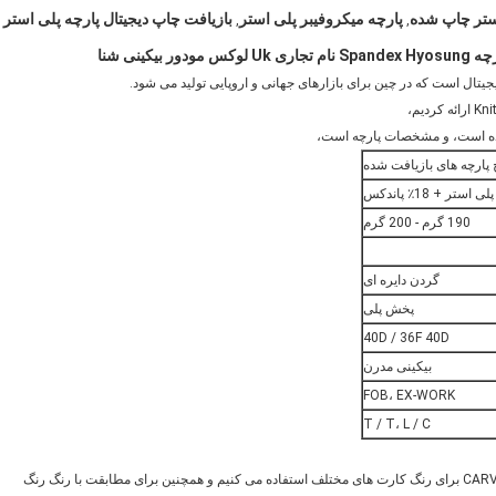
ستر چاپ شده
پارچه میکروفیبر پلی استر
بازیافت چاپ دیجیتال پارچه پلی استر
,
,
نی شنا
شده است، و مشخصات پارچه است،
پارچه های بازیافت شده
190 گرم - 200 گرم
گردن دایره ای
پخش پلی
40D / 36F 40D
بیکینی مدرن
FOB، EX-WORK
T / T، L / C
ما بیشتر از رنگ های CARVICO VITA، MALAGA، SUMATRA، Darwin PBT برای رنگ کارت های مختلف استفاده می کنیم و همچنین برای مطابقت با رنگ رنگ