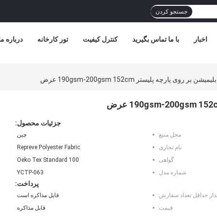
جستجو کردن
اخبار
با ما تماس بگیرید
کنترل کیفیت
تور کارخانه
درباره ما
ر روی پارچه پلیستر 190gsm-200gsm 152cm عرض
جزئیات محصول:
محل منبع:
چين
نام تجاری:
Repreve Polyester Fabric
گواهی:
Oeko Tex Standard 100
شماره مدل:
YCTP-063
پرداخت:
دار حداقل تعداد سفارش:
قابل مذاکره است
قیمت:
قابل مذاکره