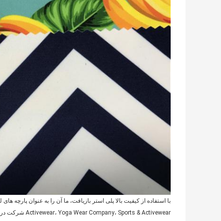
Activewear، Yoga Wear Company، Sports & Activewear شرکت در لس آنجلس، سیدنی، Melbroune، بازار بریزبن،