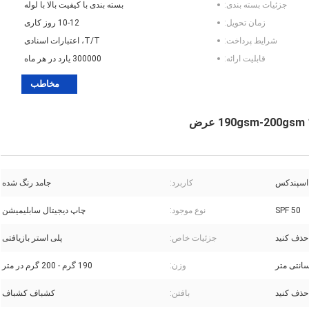
جزئیات بسته بندی:
بسته بندی با کیفیت بالا با لوله
زمان تحویل:
10-12 روز کاری
شرایط پرداخت:
T/T، اعتبارات اسنادی
قابلیت ارائه:
300000 یارد در هر ماه
مخاطب
کاربرد:
جامد رنگ شده
SPF 50
نوع موجود:
چاپ دیجیتال سابلیمیشن
 حذف کنید
جزئیات خاص:
پلی استر بازیافتی
وزن:
190 گرم - 200 گرم در متر
بافتن:
کشباف کشباف