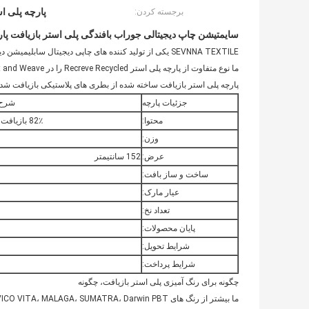
پارچه پلی ا
برجسته کردن:
سایمتیشن چاپ دیجیتالی جوراب بافندگی پلی استر بازیافت پارچه Spandex Hyosung نام تجاری Uk لوکس مودور بیکی
SEVNNA TEXTILE یکی از تولید کننده های چاپی دیجیتال سابلیمیشن دیجیتال است که در چین برای بازارهای جهانی و اروپایی تولید می شود.
ما نوع متفاوت از پارچه پلی استر Recreve Recycled را در Knit and Weave ارائه کردیم،
پارچه پلی استر بازیافت ساخته شده از بطری های پلاستیکی بازیافت 
جزئیات پارچه
شرح 
محتوا:
82٪ بازیافت پلی استر + 18٪ پاندکس
وزن:
عرض:
152 سانتیمتر
ساخت و ساز بافت:
عیار مارک:
تعداد نخ:
پایان محصولات:
شرایط تحویل:
شرایط پرداخت:
چگونه برای رنگ آمیزی پلی استر بازیافت، چگونه