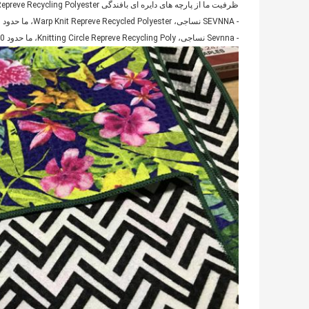
ظرفیت ما از پارچه های دایره ای بافندگی Repreve Recycling Polyester است،
- SEVNNA نساجی، Warp Knit Repreve Recycled Polyester، ما حدود 50،000 mts در هر ماه
- Sevnna نساجی، Knitting Circle Repreve Recycling Poly، ما حدود 40،000 mts در هر ماه