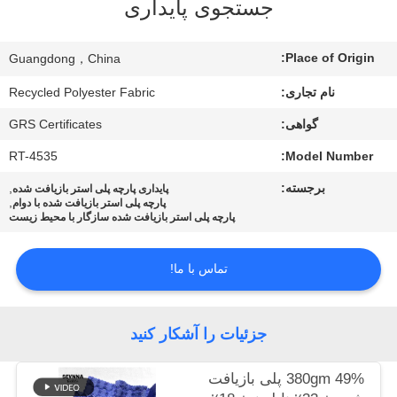
جستجوی پایداری
کارخانه
Place of Origin:
Guangdong，China
کنترل
نام تجاری:
Recycled Polyester Fabric
کیفیت
گواهی:
GRS Certificates
با
RT-4535
Model Number:
ما
برجسته:
,
پایداری پارچه پلی استر بازیافت شده
,
پارچه پلی استر بازیافت شده با دوام
تماس
پارچه پلی استر بازیافت شده سازگار با محیط زیست
بگیرید
تماس با ما!
اخبار
جزئیات را آشکار کنید
موارد
380gm 49% پلی بازیافت