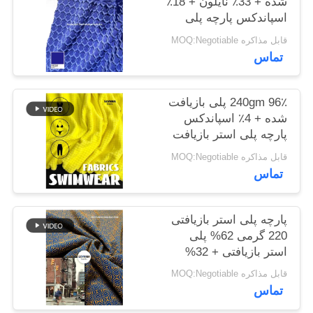
شده + 33٪ نایلون + 18٪
نقشه
اسپاندکس پارچه پلی
استر بازیافت شده برای
سایت
قابل مذاکره MOQ:Negotiable
پیچ و خم دایره ای
تماس
PRIVACY
POLICY
240gm 96٪ پلی بازیافت
شده + 4٪ اسپاندکس
پارچه پلی استر بازیافت
شده برای پیچ و خم دایره
قابل مذاکره MOQ:Negotiable
ای
تماس
پارچه پلی استر بازیافتی
220 گرمی 62% پلی
استر بازیافتی + 32%
نایلون + 6% اسپندکس
قابل مذاکره MOQ:Negotiable
برای بافتنی گردباف
تماس