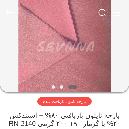
-
2026
SEVNNA
TEXTILE.
All
Rights
Reserved.
خانه
محصولات
نمایش
VR
درباره
پارچه نایلون بازیافت شده
ما
پارچه نایلون بازیافتی ۸۰% + اسپندکس
تور
۲۰% با گرماژ ۱۹۰-۲۰۰ گرمی RN-2140