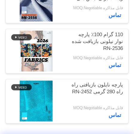
نقشه
پایدار
قابل مذاکره MOQ:Negotiable
سایت
تماس
PRIVACY
110 گرام 100٪ پارچه
نوار نیلونی بازیافت شده
POLICY
RN-2536
قابل مذاکره MOQ:Negotiable
تماس
پارچه نایلون بازیافتی راه
راه 280 گرمی RN-2452
قابل مذاکره MOQ:Negotiable
تماس