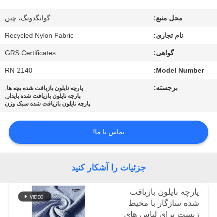
کارخانه
محل منبع:
گوانگدونگ، چین
کنترل
نام تجاری:
Recycled Nylon Fabric
کیفیت
گواهی:
GRS Certificates
RN-2140
Model Number:
با
برجسته:
,
پارچه نایلون بازیافت شده بچه ها
,
پارچه نایلون بازیافت شده پایدار
ما
پارچه نایلون بازیافت شده سبک وزن
تماس
بگیرید
تماس با ما!
اخبار
جزئیات را آشکار کنید
پارچه نایلون بازیافت
موارد
شده سازگار با محیط
زیست برای لباس های