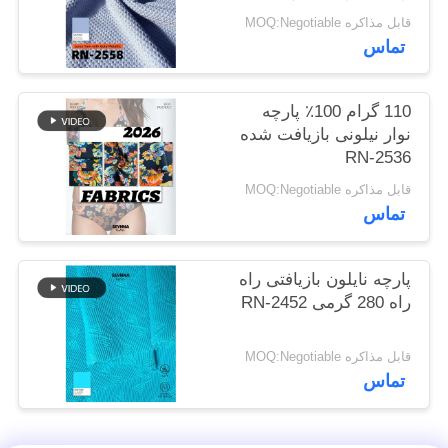
پایدار
نقشه
قابل مذاکره MOQ:Negotiable
تماس
سایت
110 گرام 100٪ پارچه
PRIVACY
نوار نیلونی بازیافت شده
POLICY
RN-2536
قابل مذاکره MOQ:Negotiable
تماس
پارچه نایلون بازیافتی راه
راه 280 گرمی RN-2452
قابل مذاکره MOQ:Negotiable
تماس