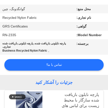
کارخانه
محل منبع:
گوانگدونگ، چین
کنترل
نام تجاری:
Recycled Nylon Fabric
کیفیت
گواهی:
GRS Certificates
RN-2335
Model Number:
با
برجسته:
پارچه نایلونی بازیافت شده، پارچه نایلونی بازیافت شده
تجاری،
ما
,
Business Recycled Nylon Fabric
تماس
تماس با ما!
بگیرید
اخبار
جزئیات را آشکار کنید
پارچه نایلون بازیافت
موارد
شده سازگار با محیط
زیست برای لباس های