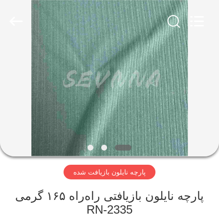
-
2026
SEVNNA
TEXTILE.
All
Rights
Reserved.
خانه
محصولات
نمایش
VR
درباره
پارچه نایلون بازیافت شده
ما
پارچه نایلون بازیافتی راه‌راه ۱۶۵ گرمی
تور
RN-2335