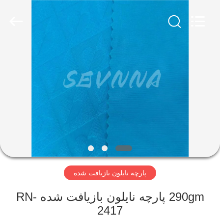
-
2026
SEVNNA
TEXTILE.
All
Rights
Reserved.
خانه
محصولات
نمایش
VR
درباره
پارچه نایلون بازیافت شده
ما
290gm پارچه نایلون بازیافت شده RN-
تور
2417