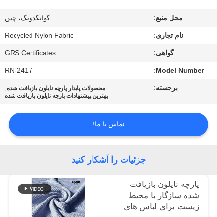
کارخانه
محل منبع:
گوانگدونگ، چین
کنترل
نام تجاری:
Recycled Nylon Fabric
کیفیت
گواهی:
GRS Certificates
RN-2417
Model Number:
با
برجسته:
,
محصولات پایدار پارچه نایلون بازیافت شده
بهترين پيشنهادات پارچه نايلون بازيافت شده
ما
تماس
تماس با ما!
بگیرید
جزئیات را آشکار کنید
اخبار
پارچه نایلون بازیافت
موارد
شده سازگار با محیط
زیست برای لباس های