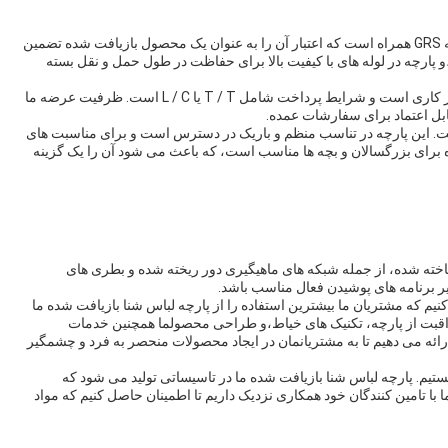
مدل RN-2218 در گوانگدونگ، چین تولید شده و با گواهینامه GRS همراه است که اعتبار آن را به عنوان یک محصول بازیافت شده تضمین
ارچه در لوله های با کیفیت بالا برای حفاظت در طول حمل و نقل بسته
زمان تحویل پارچه لباس شنا بازیافت شده حدود 9 تا 15 روز کاری است و شرایط پرداخت شامل T / T یا L / C است. ظرفیت عرضه ما
رای عرض 165 سانتی متر و وزن 260 گرم است. این پارچه در تناسب منظم و باریک در دسترس است و برای مناسبت های
رای بزرگسالان و بچه ها مناسب است، که باعث می شود آن را یک گزینه
لا ساخته شده، از جمله شبکه های ماهیگیری دور ریخته شده و بطری های
ر برنامه های پوشیدن فعال مناسب باشد.
نیم که مشتریان ما بیشترین استفاده را از پارچه لباس شنا بازیافت شده ما
مراقبت از پارچه، تکنیک های خیاط،و طراحی محصولما همچنین خدمات
ه می دهیم تا به مشتریانمان در ایجاد محصولات منحصر به فرد و چشمگیر
 هستیم. پارچه لباس شنا بازیافت شده ما در تاسیساتی تولید می شود که
ا تامین کنندگان خود همکاری نزدیک داریم تا اطمینان حاصل کنیم که مواد