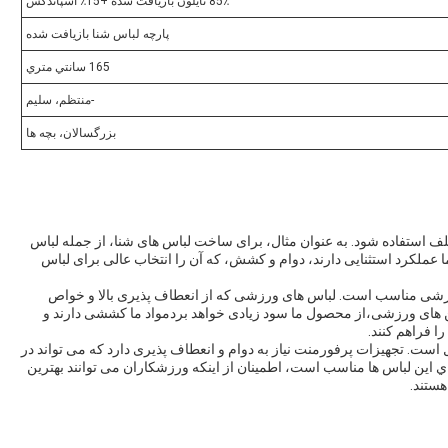
85٪ نایلون بازیافت شده +15٪ اسپاندکس
پارچه لباس شنا بازیافت شده
165 سانتي متري
-منتظم، سليم
بزرگسالان، بچه ها
ف استفاده شود. به عنوان مثال، برای ساخت لباس های شنا، از جمله لباس
عملکرد استثنایی دارند، دوام و کشش، که آن را انتخاب عالی برای لباس
ورزشی مناسب است. لباس های ورزشی که از انعطاف پذیری بالا و خواص
ن های ورزشی،از محصول ما سود زیادی خواهد بردمواد ما کششی دارند و
ا فراهم کنند.
ست. تجهیزات پرفورمنت نیاز به دوام و انعطاف پذیری دارد که می تواند در
اين لباس ها مناسب است، اطمینان از اینکه ورزشکاران می توانند بهترین
هستند.