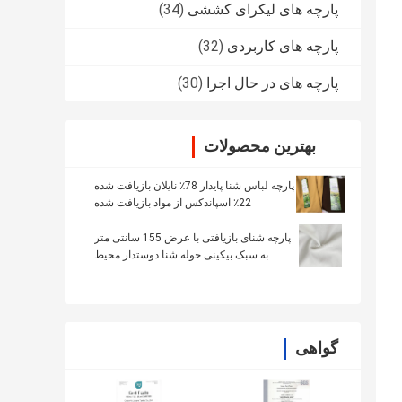
پارچه های لیکرای کششی
(34)
پارچه های کاربردی
(32)
پارچه های در حال اجرا
(30)
بهترین محصولات
پارچه لباس شنا پایدار 78٪ نایلان بازیافت شده
22٪ اسپاندکس از مواد بازیافت شده
پارچه شنای بازیافتی با عرض 155 سانتی متر
به سبک بیکینی حوله شنا دوستدار محیط
زیست
گواهی