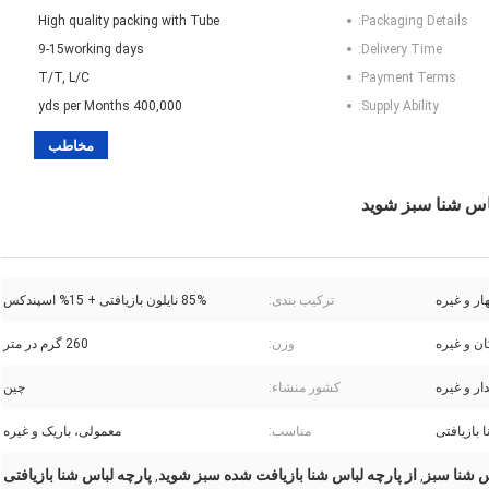
High quality packing with Tube
Packaging Details:
9-15working days
Delivery Time:
T/T, L/C
Payment Terms:
400,000 yds per Months
Supply Ability:
مخاطب
اس شنا سبز شوید
ار و غیره
ترکیب بندی:
85% نایلون بازیافتی + 15% اسپندکس
ن و غیره
وزن:
260 گرم در متر
دار و غیره
کشور منشاء:
چین
 بازیافتی
مناسب:
معمولی، باریک و غیره
س شنا سبز
از پارچه لباس شنا بازیافت شده سبز شوید
پارچه لباس شنا بازیافتی
,
,