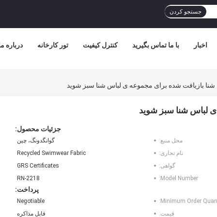
جستجو کردن
اخبار
با ما تماس بگیرید
کنترل کیفیت
تور کارخانه
درباره ما
س شنا بازیافت شده برای مجموعه ی لباس شنا سبز شوید
 ی لباس شنا سبز شوید
جزئیات محصول:
محل منبع:
گوانگدونگ، چین
نام تجاری:
Recycled Swimwear Fabric
گواهی:
GRS Certificates
RN-2218
Model Number:
پرداخت:
Negotiable
Minimum Order Quant
قیمت:
قابل مذاکره