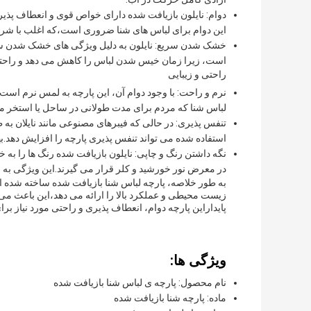
دوام: نایلون بازیافت شده دارای خواص قوی و انعطاف پذ
این دوام برای لباس های شنا ضروری است،که اغلب با شر
خشک شدن سریع: نایلون به دلیل ویژگی های خشک شدن سری
است، زیرا زمان خیس شدن لباس را کاهش می دهد و راحتی
راحتی و زیبایی
نرم و راحت: با وجود دوام آن، این پارچه به لمس نرم اس
لباس شنا که مردم برای مدت طولانی در ساحل یا استخر می 
تنفس پذیری: در حالی که فیبرهای مصنوعی مانند نایلان به 
استفاده شده می تواند تنفس پذیری پارچه را افزایش دهد.به
نگه داشتن رنگ و چاپی: نایلون بازیافت شده رنگ ها را به خ
در معرض نور خورشید و کلر قرار می گیرند.این ویژگی به
زیست محیطی و عملکرد بالا را ارائه می دهد،این باعث می ش
پایداراین پارچه دوام، انعطاف پذیری و راحتی مورد نیاز برا
ویژگی ها:
نام محصول: پارچه ی لباس شنا بازیافت شده
ماده: پارچه شنا بازیافت شده