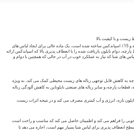
 زیست و با کیفیت بالا
پارچه لباس شنا بازیافت شده که از 85٪ نایلان بازیافت شده و 15٪ اسپاندکس ساخته شده است، یک ماده عالی برای ایجاد لباس های
ارچه، دوام نایلون بازیافت شده را با انعطاف پذیری بالا که اسپاندکس ارائه
اس های شنا که نیاز به عملکرد خوب در آب در حالی که همچنین با دوام و
 استفاده از نایلون بازیافت شده 85٪، این پارچه به کاهش قابل توجهی زباله های زیست محیطی کمک می کند، به ویژه
ه، قطعات پارچه،و سایر زباله های صنعتی نایلوناین به کاهش آلودگی زباله
ید نایلون تازه، انرژی و آب کمتری مصرف می کند و در نتیجه اثرات زیست
ارچه کشش بسیار خوبی را فراهم می کند و اطمینان حاصل می کند که مناسب و راحت است
ح انعطاف پذیری برای لباس شنا بسیار مهم است، اجازه می دهد تا