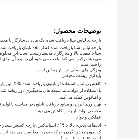
توضیحات محصول:
پارچه ی لباس شنا بازیافت شده: یک ماده ی سازگار با محیط
شنا با کیفیت بالا و سازگار با محیط زیست است.این مخلوط پ
می دهد ترکیب می کند، باعث می شود آن را ایده آل برای لب
راحت است.
ویژگی های اصلی این پارچه این است:
پایداری زیست محیطی
کاهش زباله: با
با استفاده از مواد مانند شبکه های ماهیگیری دور ریخته شد
و اقیانوس کمک می کند.
بهره وری انرژی و منابع: بازیافت نایلون در مقایسه با تول
محیطی تولید پارچه را کاهش می دهد.
عملکرد و دوام
انعطاف پذیری بالا: با 15٪ اسپاندکس، پ
که بدون محدود کردن حرکت بدن را مطابقت می دهد.این سط
آزادی کامل حرکت در آب.