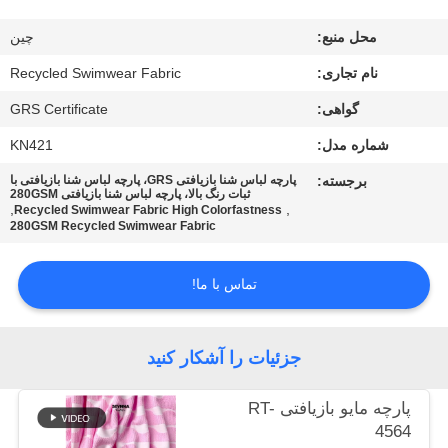
کارخانه
محل منبع:
چین
کنترل
نام تجاری:
Recycled Swimwear Fabric
کیفیت
گواهی:
GRS Certificate
شماره مدل:
KN421
با
برجسته:
پارچه لباس شنا بازیافتی GRS، پارچه لباس شنا بازیافتی با
ثبات رنگ بالا، پارچه لباس شنا بازیافتی 280GSM
ما
,
,
Recycled Swimwear Fabric High Colorfastness
280GSM Recycled Swimwear Fabric
تماس
بگیرید
تماس با ما!
اخبار
جزئیات را آشکار کنید
موارد
پارچه مایو بازیافتی RT-
4564