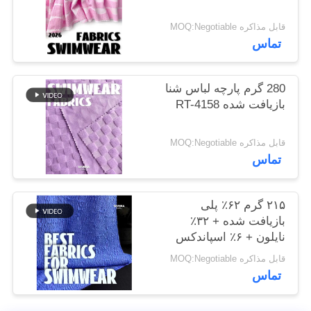
نقشه
قابل مذاکره MOQ:Negotiable
سایت
تماس
PRIVACY
280 گرم پارچه لباس شنا
POLICY
بازیافت شده RT-4158
قابل مذاکره MOQ:Negotiable
تماس
۲۱۵ گرم ۶۲٪ پلی
بازیافت شده + ۳۲٪
نایلون + ۶٪ اسپاندکس
پارچه لباس شنا بازیافت
قابل مذاکره MOQ:Negotiable
شده RT-4646
تماس