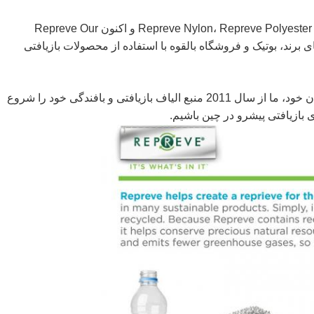
ما با Repreve/Unifi Inc کار کردیم تا خط تولیدی برای Repreve Nylon، Repreve Polyester و اکنون Repreve Our
های برند، بوتیک و فروشگاه بالقوه با استفاده از محصولات بازیافتی
برای ارائه با ارزش ترین پارچه های بازیافتی به مشتریان خود، ما از سال 2011 منبع الیاف بازیافتی و بافندگی خود را شروع
 بازیافتی پیشرو در چین باشیم.