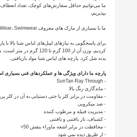
ما می‌توانیم حداقل سفارش‌های کوچک، تعداد انعطاف‌پذیر
بپذیریم،
ما با بسیاری از مارک های معروف Yoga Wear، Swimwear و لباس زیر برای استرالیا، اروپا و ایالات متحده کار کردیم،
کردیم، وزن آن از 100 گرم 
بدنه شل کرد. پارچه های لباس شنا مواد بازیافتی.
پارچه ما دارای ویژگی ها و عملکردهای فنی بسیاری ا
- SunTan Ray Through
- ماندگاری رنگ بالا
- مقاومت در برابر کلر یا حتی دستیابی به آن در کلر پ
- ضد میکروبی
- مدیریت فتیله و مرطوب کننده
- کشباف، تار بافتنی و بافتنی
- محافظت در برابر اشعه ماوراء بنفش 50+
- از طریق دیده نمی شود