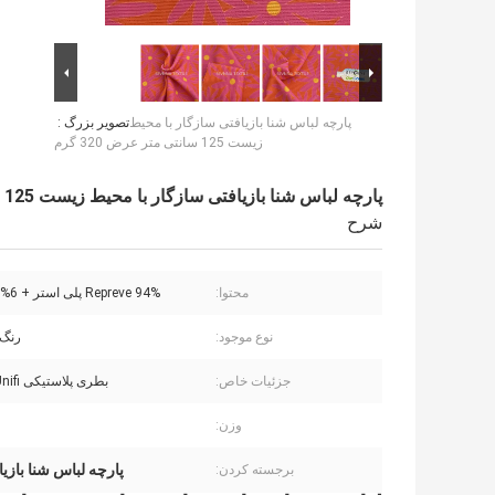
پارچه لباس شنا بازیافتی سازگار با محیط
تصویر بزرگ :
زیست 125 سانتی متر عرض 320 گرم
پارچه لباس شنا بازیافتی سازگار با محیط زیست 125 سانتی متر عرض 320 گرم
شرح
محتوا:
94% Repreve پلی استر + 6% Spandex
نوع موجود:
رنگ 
جزئیات خاص:
بطری پلاستیکی Unifi بازیافتی
وزن:
پارچه لباس شنا با
برجسته کردن: