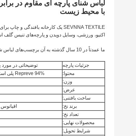
لباس شنای پارچه ای مقاوم در برابر
با محیط زیست
SEVNNA TEXTILE یک کارخانه بافندگی و 
اکتیو، ورزشی، وسایل دویدن و پارچه‌های تنیس گلف ا
ما عمدتاً در 10 سال گذشته به آن برچسب‌های لباس شنا و لباس ورزشی خلاقانه عرضه می‌کنیم.
جزئیات پارچه
توضیحاتی در مورد پ
محتوا:
94% Repreve پلی استر + 6% Spandex
وزن:
عرض:
ساخت بافتنی:
برند نخ:
اقیانوس 
تعداد نخ:
محصولات نهایی:
شرایط تحویل: