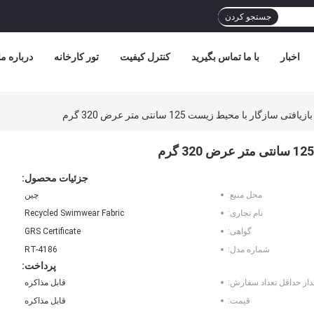
جستجو کردن
اخبار
با ما تماس بگیرید
کنترل کیفیت
تور کارخانه
درباره ما
 سازگار با محیط زیست 125 سانتی متر عرض 320 گرم
جزئیات محصول:
محل منبع:
چین
نام تجاری:
Recycled Swimwear Fabric
گواهی:
GRS Certificate
شماره مدل:
RT-4186
پرداخت:
دار حداقل تعداد سفارش:
قابل مذاکره
قیمت:
قابل مذاکره