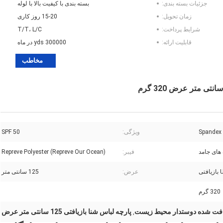
جزئیات بسته بندی:
بسته بندی با کیفیت بالا با لوله
زمان تحویل:
15-20 روز کاری
شرایط پرداخت:
T/T، L/C
قابلیت ارائه:
300000 yds در ماه
مخاطب
ویژگی:
SPF 50
های جامد
فیبر:
Repreve Polyester (Repreve Our Ocean)
عرض:
125 سانتی متر
320 گرم
زیافت شده دوستدار محیط زیست
پارچه لباس شنا بازیافتی 125 سانتی متر عرض
,