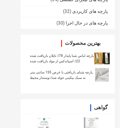
پارچه های کاربردی
(32)
پارچه های در حال اجرا
(30)
بهترین محصولات
پارچه لباس شنا پایدار 78٪ نایلان بازیافت شده
22٪ اسپاندکس از مواد بازیافت شده
پارچه شنای بازیافتی با عرض 155 سانتی متر
به سبک بیکینی حوله شنا دوستدار محیط
زیست
گواهی