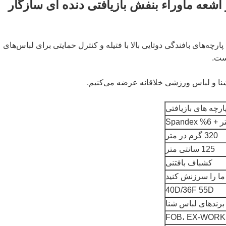
 اشعه ماوراء بنفش بازیافتی دنده ای سازگار
چاپ برای پارچه‌های بافندگی دوتایی بالا با فتیله و کنترل حمایتی برای لباس‌های
ست.
ارچه های بازیافتی
320 گرم در متر
125 سانتی متر
کشباف بافتنی
ما را سرزنش کنید
40D/36F 55D
برندهای لباس شنا
FOB، EX-WORK