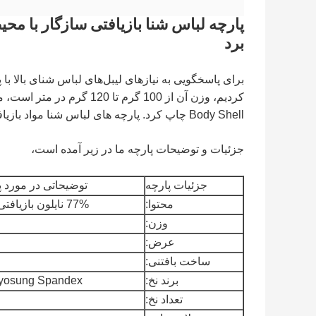
پارچه لباس شنا بازیافتی سازگار با مح
برد
کردیم، وزن آن از 100 گرم ت
Body Shell چاپ کرد. پارچه های لباس شنا مواد بازیافتی.
جزئیات و توضیحات پارچه ما در زیر آمده است،
جزئیات پارچه
توضیحاتی در مورد پ
محتوا:
77% نایلون بازیافتی + 23% اسپندکس
وزن:
عرض:
ساخت بافتنی:
برند نخ:
Hyosung Spandex یا ra Invista
تعداد نخ: