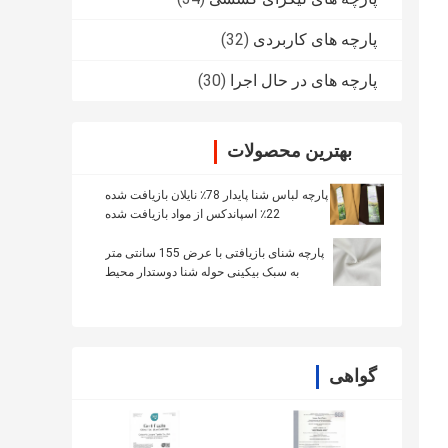
پارچه های کاربردی
(32)
پارچه های در حال اجرا
(30)
بهترین محصولات
پارچه لباس شنا پایدار 78٪ نایلان بازیافت شده
22٪ اسپاندکس از مواد بازیافت شده
پارچه شنای بازیافتی با عرض 155 سانتی متر
به سبک بیکینی حوله شنا دوستدار محیط
زیست
گواهی