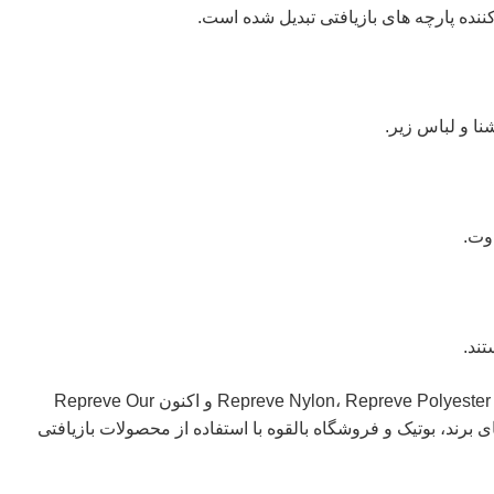
ما با Repreve/Unifi Inc کار کردیم تا خط تولیدی برای Repreve Nylon، Repreve Polyester و اکنون Repreve Our
های برند، بوتیک و فروشگاه بالقوه با استفاده از محصولات بازیافتی