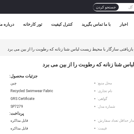
جستجو کردن
اخبار
با ما تماس بگیرید
کنترل کیفیت
تور کارخانه
درباره ما
بازیافتی سازگار با محیط زیست لباس شنا زنانه که رطوبت را از بین می برد
باس شنا زنانه که رطوبت را از بین می برد
جزئیات محصول:
محل منبع:
چین
نام تجاری:
Recycled Swimwear Fabric
گواهی:
GRS Certificate
شماره مدل:
SP7279
پرداخت:
دار حداقل تعداد سفارش:
قابل مذاکره
قیمت:
قابل مذاکره