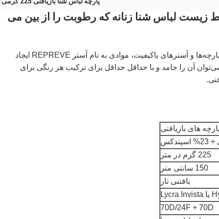
پارچه لباس شنا بازیافتی 225 گرمی
یط زیست لباس شنا زنانه که رطوبت را از بین می
برای پاسخگویی به نیازهای لیبل‌های لباس شنای بالا با پارچه‌ها و آسترهای باکیفیت، موادی به نام آستر REPREVE ایجاد
ا 120 گرم در متر است، می‌توان آن را جامد و با حداقل حداقل برای ترکیب هر رنگی برای
ارچه های بازیافتی
225 گرم در متر
150 سانتی متر
بافتنی تار
Lyc
70D/24F + 70D