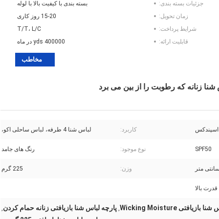
جزئیات بسته بندی:
بسته بندی با کیفیت بالا با لوله
زمان تحویل:
15-20 روز کاری
شرایط پرداخت:
T/T، L/C
قابلیت ارائه:
400000 yds در ماه
مخاطب
نا زنانه که رطوبت را از بین می برد
کاربرد:
لباس شنا 4 طرفه، لباس ساحلی اکو،
SPF50
نوع موجود:
رنگ های جامد
وزن:
225 گرم
قدرت بالا
ازیافتی Wicking Moisture
پارچه لباس شنا بازیافتی زنانه حمام کردن
,
,