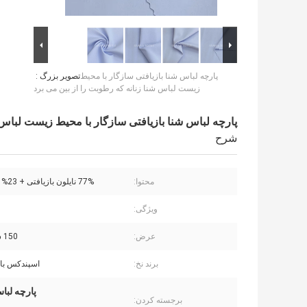
پارچه لباس شنا بازیافتی سازگار با محیط
تصویر بزرگ :
زیست لباس شنا زنانه که رطوبت را از بین می برد
پارچه لباس شنا بازیافتی سازگار با محیط زیست لباس ش
شرح
محتوا:
77% نایلون بازیافتی + 23% اسپندکس
ویژگی:
عرض:
150 سانتی متر
برند نخ:
اسپندکس با 
پارچه لباس شنا ب
برجسته کردن: