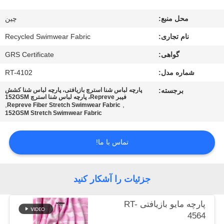
کارخانه
محل منبع:
چین
کنترل
نام تجاری:
Recycled Swimwear Fabric
کیفیت
گواهی:
GRS Certificate
شماره مدل:
RT-4102
با
برجسته:
پارچه لباس شنا استرچ بازیافتی، پارچه لباس شنا کشش
فیبر Repreve، پارچه لباس شنا استرچ 152GSM
ما
,
,
Repreve Fiber Stretch Swimwear Fabric
152GSM Stretch Swimwear Fabric
تماس
بگیرید
تماس با ما!
اخبار
جزئیات را آشکار کنید
موارد
پارچه مایو بازیافتی RT-
4564