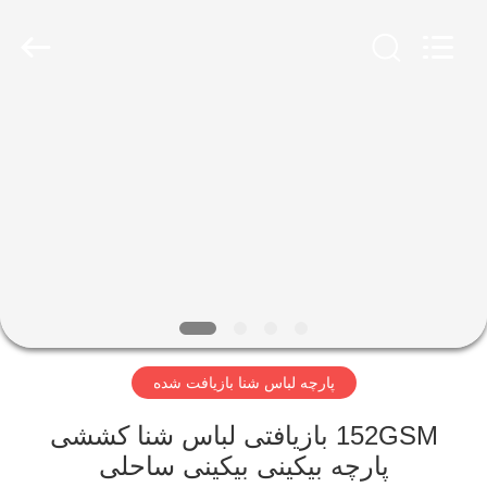
-
2026
SEVNNA
TEXTILE.
All
Rights
Reserved.
خانه
محصولات
نمایش
VR
درباره
پارچه لباس شنا بازیافت شده
ما
152GSM بازیافتی لباس شنا کششی
تور
پارچه بیکینی بیکینی ساحلی