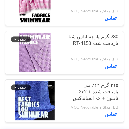
نقشه
قابل مذاکره MOQ:Negotiable
سایت
تماس
PRIVACY
280 گرم پارچه لباس شنا
POLICY
بازیافت شده RT-4158
قابل مذاکره MOQ:Negotiable
تماس
۲۱۵ گرم ۶۲٪ پلی
بازیافت شده + ۳۲٪
نایلون + ۶٪ اسپاندکس
پارچه لباس شنا بازیافت
قابل مذاکره MOQ:Negotiable
شده RT-4646
تماس