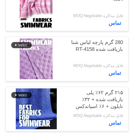
نقشه
سایت
قابل مذاکره MOQ:Negotiable
تماس
PRIVACY
280 گرم پارچه لباس شنا
POLICY
بازیافت شده RT-4158
قابل مذاکره MOQ:Negotiable
تماس
۲۱۵ گرم ۶۲٪ پلی
بازیافت شده + ۳۲٪
نایلون + ۶٪ اسپاندکس
پارچه لباس شنا بازیافت
قابل مذاکره MOQ:Negotiable
شده RT-4646
تماس