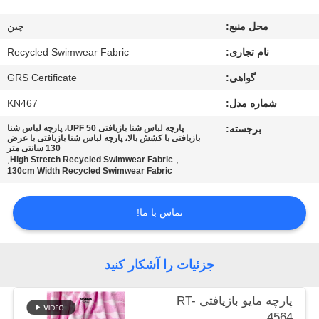
کارخانه
محل منبع:
چین
کنترل
نام تجاری:
Recycled Swimwear Fabric
کیفیت
گواهی:
GRS Certificate
شماره مدل:
KN467
با
برجسته:
پارچه لباس شنا بازیافتی UPF 50، پارچه لباس شنا
بازیافتی با کشش بالا، پارچه لباس شنا بازیافتی با عرض
ما
130 سانتی متر
,
,
High Stretch Recycled Swimwear Fabric
تماس
130cm Width Recycled Swimwear Fabric
بگیرید
تماس با ما!
اخبار
جزئیات را آشکار کنید
موارد
پارچه مایو بازیافتی RT-
4564