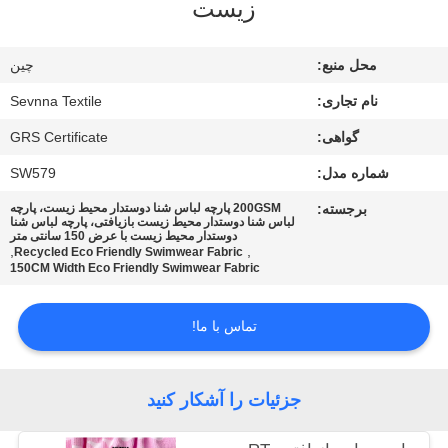
زیست
کارخانه
محل منبع:
چین
کنترل
نام تجاری:
Sevnna Textile
کیفیت
گواهی:
GRS Certificate
با
شماره مدل:
SW579
ما
برجسته:
200GSM پارچه لباس شنا دوستدار محیط زیست، پارچه
لباس شنا دوستدار محیط زیست بازیافتی، پارچه لباس شنا
تماس
دوستدار محیط زیست با عرض 150 سانتی متر
,
,
Recycled Eco Friendly Swimwear Fabric
150CM Width Eco Friendly Swimwear Fabric
بگیرید
تماس با ما!
اخبار
جزئیات را آشکار کنید
موارد