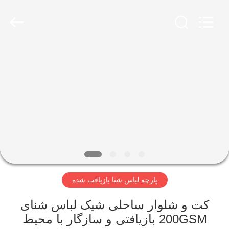
-
2026
SEVNNA
TEXTILE.
All
Rights
Reserved.
خانه
محصولات
نمایش
VR
درباره
پارچه لباس شنا بازیافت شده
ما
کت و شلوار ساحلی شیک لباس شنای
تور
200GSM بازیافتی و سازگار با محیط