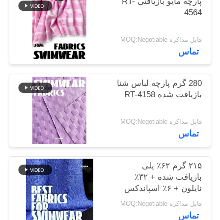
پارچه مایو بازیافتی RT-
نقشه
4564
سایت
قابل مذاکره MOQ:Negotiable
تماس
PRIVACY
POLICY
280 گرم پارچه لباس شنا
بازیافت شده RT-4158
قابل مذاکره MOQ:Negotiable
تماس
۲۱۵ گرم ۶۲٪ پلی
بازیافت شده + ۳۲٪
نایلون + ۶٪ اسپاندکس
پارچه لباس شنا بازیافت
قابل مذاکره MOQ:Negotiable
شده RT-4646
تماس