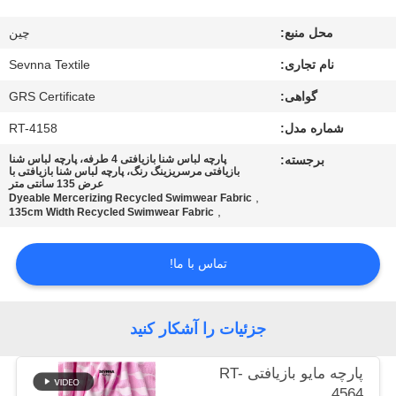
کارخانه
محل منبع:
چین
کنترل
نام تجاری:
Sevnna Textile
کیفیت
گواهی:
GRS Certificate
شماره مدل:
RT-4158
با
برجسته:
پارچه لباس شنا بازیافتی 4 طرفه، پارچه لباس شنا
بازیافتی مرسریزینگ رنگ، پارچه لباس شنا بازیافتی با
ما
عرض 135 سانتی متر
,
Dyeable Mercerizing Recycled Swimwear Fabric
تماس
,
135cm Width Recycled Swimwear Fabric
بگیرید
تماس با ما!
اخبار
جزئیات را آشکار کنید
موارد
پارچه مایو بازیافتی RT-
4564