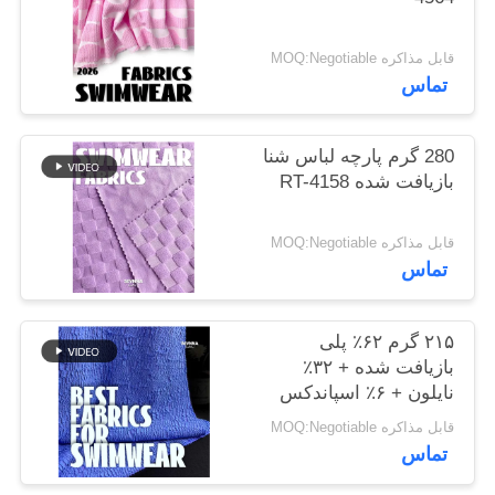
نقشه
سایت
قابل مذاکره MOQ:Negotiable
تماس
PRIVACY
280 گرم پارچه لباس شنا
POLICY
بازیافت شده RT-4158
قابل مذاکره MOQ:Negotiable
تماس
۲۱۵ گرم ۶۲٪ پلی
بازیافت شده + ۳۲٪
نایلون + ۶٪ اسپاندکس
پارچه لباس شنا بازیافت
قابل مذاکره MOQ:Negotiable
شده RT-4646
تماس