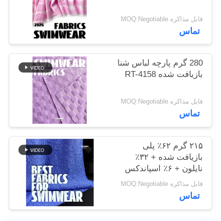
نقشه
قابل مذاکره MOQ:Negotiable
سایت
تماس
PRIVACY
280 گرم پارچه لباس شنا
POLICY
بازیافت شده RT-4158
قابل مذاکره MOQ:Negotiable
تماس
۲۱۵ گرم ۶۲٪ پلی
بازیافت شده + ۳۲٪
نایلون + ۶٪ اسپاندکس
پارچه لباس شنا بازیافت
قابل مذاکره MOQ:Negotiable
شده RT-4646
تماس