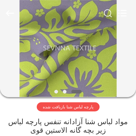
-
2026
SEVNNA
TEXTILE.
All
Rights
Reserved.
خانه
محصولات
نمایش
VR
درباره
پارچه لباس شنا بازیافت شده
ما
مواد لباس شنا آزادانه تنفس پارچه لباس
تور
زیر بچه گانه الاستین قوی