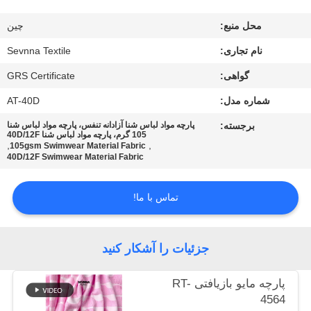
کارخانه
محل منبع:
چین
کنترل
نام تجاری:
Sevnna Textile
کیفیت
گواهی:
GRS Certificate
شماره مدل:
AT-40D
با
برجسته:
پارچه مواد لباس شنا آزادانه تنفس، پارچه مواد لباس شنا
105 گرم، پارچه مواد لباس شنا 40D/12F
ما
,
,
105gsm Swimwear Material Fabric
40D/12F Swimwear Material Fabric
تماس
بگیرید
تماس با ما!
اخبار
جزئیات را آشکار کنید
موارد
پارچه مایو بازیافتی RT-
4564