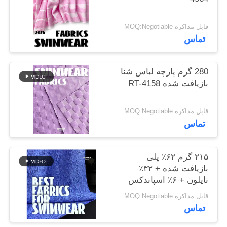
نقشه
سایت
قابل مذاکره MOQ:Negotiable
تماس
PRIVACY
280 گرم پارچه لباس شنا
POLICY
بازیافت شده RT-4158
قابل مذاکره MOQ:Negotiable
تماس
۲۱۵ گرم ۶۲٪ پلی
بازیافت شده + ۳۲٪
نایلون + ۶٪ اسپاندکس
پارچه لباس شنا بازیافت
قابل مذاکره MOQ:Negotiable
شده RT-4646
تماس