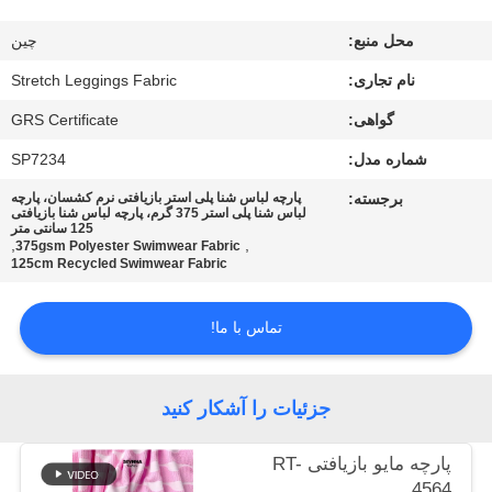
کارخانه
محل منبع:
چین
کنترل
نام تجاری:
Stretch Leggings Fabric
کیفیت
گواهی:
GRS Certificate
شماره مدل:
SP7234
با
برجسته:
پارچه لباس شنا پلی استر بازیافتی نرم کشسان، پارچه
لباس شنا پلی استر 375 گرم، پارچه لباس شنا بازیافتی
ما
125 سانتی متر
,
,
375gsm Polyester Swimwear Fabric
تماس
125cm Recycled Swimwear Fabric
بگیرید
تماس با ما!
اخبار
جزئیات را آشکار کنید
موارد
پارچه مایو بازیافتی RT-
4564