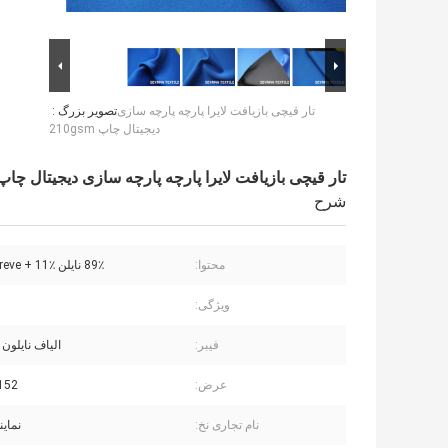
تار قیچی بازیافت لایرا پارچه پارچه سازی
تصویر بزرگ :
دیجیتال چاپ 210gsm
تار قیچی بازیافت لایرا پارچه پارچه سازی دیجیتال چاپ 10gsm
شرح
محتوا:
89٪ نایلن Repreve + 11٪ لیکرا
ویژگی:
فیبر:
الیاف نایلون ر
عرض:
152 سانتیمت
نام تجاری نخ:
نمایندگ