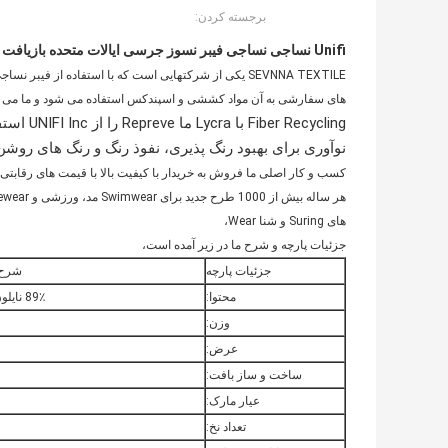
برجسته کردن:
Unifi نساجی نساجی فیبر نسوز جرسی ایالات متحده بازیافت پارچه Lycra اسپندکس پارچه با حداقل سفارشات کوچک پارچه سفارشی
های سفارشی به آن مواد کششی و اسپندکس استفاده می شود و ما می ت
نوآوری برای بهبود رنگ پذیری، نفوذ رنگ و رنگ های روشن
کسب و کار اصلی ما فروش به خریدار با کیفیت بالا با قیمت های رقابتی و با استفاده از EX
های Suring و شنا Wear،
جزئیات پارچه و شرح ما در زیر آمده است،
جزئیات پارچه
شرح 
محتوا:
89٪ نایلون پایدار + 11٪ اسپندکس
وزن:
عرض:
ساخت و ساز بافت:
عیار مارک:
تعداد نخ: