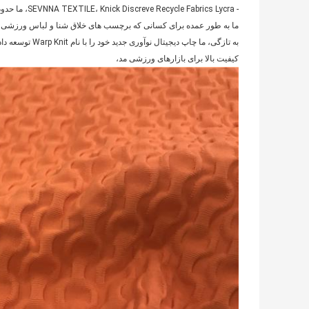
- SEVNNA TEXTILE، Knick Discreve Recycle Fabrics Lycra، ما حدود 30،000 mts در هر ماه
ما به طور عمده برای کسانی که برچسب های خلاق شنا و لباس ورزشی در 10 سال گذشته عرضه می ش
به تازگی، ما چا
کیفیت بالا برای بازارهای ورزشی مد،