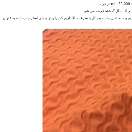
ود.
پ دیجیتال نوآوری جدید خود را با نام Warp Knit توسعه دادیم و ما ماشین چاپ دیجیتال با سرعت بالا داریم که برای تولید پلی استر چاپ شده به عنوان