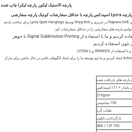
پارچه الاستیک لیکور
پارچه لیکرا چاپ شده
,
SEVNNA TEXTILE یکی از شرکتهایی است که با استفاده از فیبر نساجی Repreve Unifi در جریزی و Warp Knit توسط Lycra Sport Hangtags برای ساخت پارچه
وانیم پارچه های سفارشی را در حداقل سفارشات کم،
Fiber Recycling با Lycra ما Repreve را از UNIFI Inc استفاده کردیم و ما با استفاده از Digital Sublimation Printing با جوهر
 نئون استفاده کردیم.
SPAND و یا LYCRA،
هر ساله بیش از 1000 طرح جدید برای Swimwear مد، ورزشی و Activewear ایجاد کردیم و ما تیم توسعه ما را برای ایجاد الگوهای بافتی در حال حاضر برای مارک
پارچه های بازیافت شده
210gsm
150 سانتیمتر
طناب گره
بازگرداندن نایلون
40D / 12F 70D