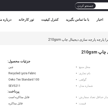
جستجو کردن
اخبار
با ما تماس بگیرید
کنترل کیفیت
تور کارخانه
درباره ما
 پارچه پارچه سازی دیجیتال چاپ 210gsm
210gsm
جزئیات محصول:
محل منبع:
چين
نام تجاری:
Recycled Lycra Fabric
گواهی:
Oeko Tex Standard 100
شماره مدل:
SEV5211
پرداخت:
دار حداقل تعداد سفارش:
قابل مذاکره است
قیمت:
قابل مذاکره