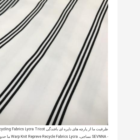
ظرفیت ما از پارچه های دایره ای بافندگی Repreve Recycling Fabrics Lycra Tricot است،
- SEVNNA نساجی، Warp Knit Repreve Recycle Fabrics Lycra ما حدود 20،000 mts در هر ماه