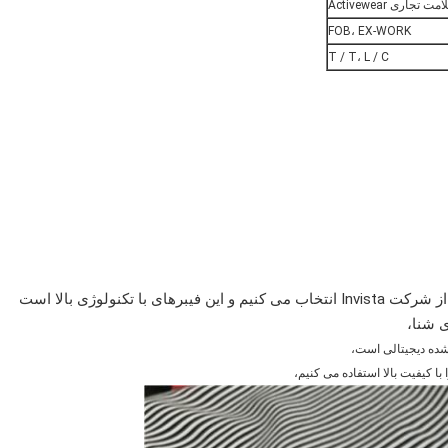
مت تجاری Activewear
FOB، EX-WORK
T / T، L / C
لیکرا یکی از مواد مهم است که ما XTRA LIFE LYCRA را از شرکت Invista انتخاب می کنیم و این فیبرهای با تکنولوژی بالا است
ی شنا،
شده دیجیتالی است،