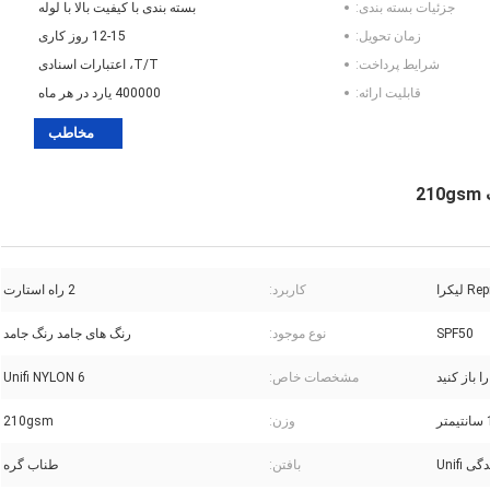
جزئیات بسته بندی:
بسته بندی با کیفیت بالا با لوله
زمان تحویل:
12-15 روز کاری
شرایط پرداخت:
T/T، اعتبارات اسنادی
قابلیت ارائه:
400000 یارد در هر ماه
مخاطب
2
کاربرد:
2 راه استارت
SPF50
نوع موجود:
رنگ های جامد رنگ جامد
ا باز کنید
مشخصات خاص:
Unifi NYLON 6
ر
وزن:
210gsm
ی Unifi
بافتن:
طناب گره