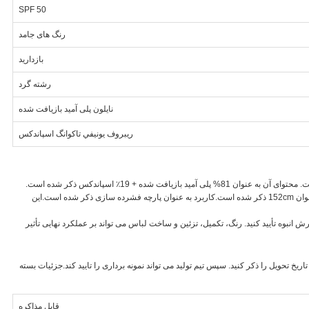
SPF 50
رنگ های جامد
بازداريد
رشته گرد
نایلون پلی آمید بازیافت شده
ريبروف يونيفي تاکوانگ اسپاندکس
این پارچه نایلون بازیافت شده برای پارچه فشرده سازی ذکر شده است. محتوای آن به عنوان 81% پلی آمید بازیافت شده + 19٪ اسپاندکس ذکر شده است.
وزن آن به عنوان 190gsm - 200gsm ذکر شده است. عرض آن به عنوان 152cm ذکر شده است.کاربرد به عنوان پارچه فشرده سازی ذکر شده است.این
 انبوه تأیید کنید. رنگ، تکمیل، تزئین و ساخت لباس می تواند بر عملکرد نهایی تأثیر
 تحویل را ذکر کنید. سپس تیم تولید می تواند نمونه برداری را تایید کند.جزئیات بسته
قابل مذاکره