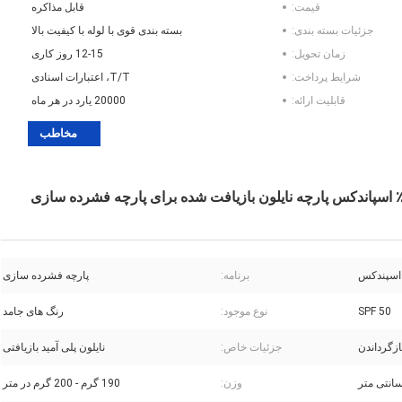
قیمت:
قابل مذاکره
جزئیات بسته بندی:
بسته بندی قوی با لوله با کیفیت بالا
زمان تحویل:
12-15 روز کاری
شرایط پرداخت:
T/T، اعتبارات اسنادی
قابلیت ارائه:
20000 یارد در هر ماه
مخاطب
برنامه:
پارچه فشرده سازی
SPF 50
نوع موجود:
رنگ های جامد
ازگرداندن
جزئیات خاص:
نایلون پلی آمید بازیافتی
وزن:
190 گرم - 200 گرم در متر