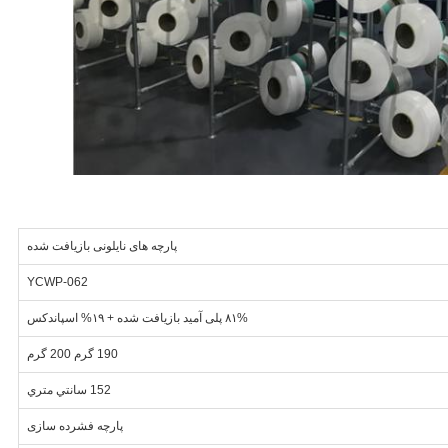
پارچه های نایلونی بازیافت شده
YCWP-062
۸۱% پلی آمید بازیافت شده + ۱۹% اسپاندکس
190 گرم 200 گرم
152 سانتي متري
پارچه فشرده سازی