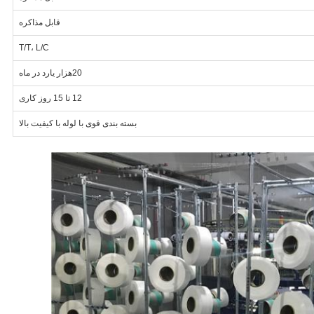
قابل مذاکره
T/T، L/C
20هزار يارد در ماه
12 تا 15 روز کاری
بسته بندی قوی با لوله با کیفیت بالا