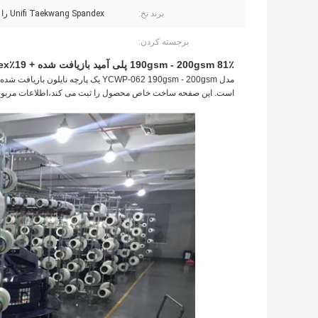
برند نخ:
Unifi Taekwang Spandex را حذف کنید
برجسته کردن:
190gsm - 200gsm 81٪ پلی آمید بازیافت شده + 19٪Spandex پارچه نایلون بازیافت شده برای پارچه فشرده سازی
است. این صفحه ساخت خاص محصول را ثبت می کند،اطلاعات مربوط ب