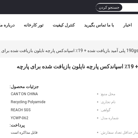
جستجو کردن
اخبار
با ما تماس بگیرید
کنترل کیفیت
تور کارخانه
درباره ما
 شده برای پارچه فشرده سازی
190gsm - 200gsm 81٪ پلی آمید بازیافت شده + 19٪ اسپاندکس پارچه نایلون بازیافت شده برای پارچه
جزئیات محصول:
محل منبع:
CANTON CHINA
نام تجاری:
Recycling Polyamide
گواهی:
REACH SGS
شماره مدل:
YCWP-062
پرداخت:
دار حداقل تعداد سفارش:
قابل مذاکره است