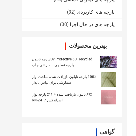
پارچه های کاربردی
(32)
پارچه های در حال اجرا
(30)
بهترین محصولات
Uv Protective 50 Recycled پارچه نایلون
پارچه نساجی سفارشی چاپ
100٪ پارچه نایلون بازیافت شده ساخت نوار
سفارشی برای لباس پایدار
۸۹٪ نایلون بازیافت شده + ۱۱٪ پارچه نوار
اسپاندکس RN-2417
گواهی