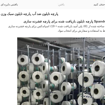
بافتن:
بافتنی دایره ای
پارچه نایلون ضد آب
پارچه نایلون سبک وزن
,
مدل YCWP-062 190gsm - 200gsm یک پارچه نایلون بازیافت شده ساخته شده از 81٪ پلی آمید بازیافت شده + 19٪ اسپاندکس برای پارچه فشرده سازی
ه استفاده و سفارش برای انتخاب مواد.