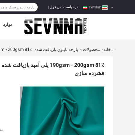
درخواست نقل قول
|
Persian
موارد
خانه
محصولات
پارچه نایلون بازیافت شده
190gsm - 200gsm 81٪ پلی آمید بازیافت شده + 19٪ اسپاندکس پارچه نایلون بازیافت
فشرده سازی
مق