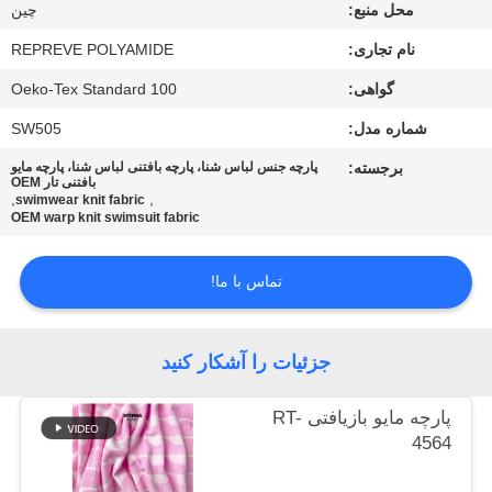
کارخانه
محل منبع:
چين
نام تجاری:
REPREVE POLYAMIDE
کنترل
گواهی:
Oeko-Tex Standard 100
کیفیت
شماره مدل:
SW505
برجسته:
پارچه جنس لباس شنا، پارچه بافتنی لباس شنا، پارچه مایو
بافتنی تار OEM
با
,
,
swimwear knit fabric
OEM warp knit swimsuit fabric
ما
تماس
تماس با ما!
بگیرید
جزئیات را آشکار کنید
اخبار
پارچه مایو بازیافتی RT-
موارد
4564