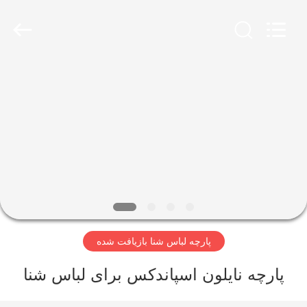
-
2026
SEVNNA
TEXTILE.
All
Rights
Reserved.
خانه
محصولات
نمایش
VR
درباره
پارچه لباس شنا بازیافت شده
ما
پارچه نایلون اسپاندکس برای لباس شنا
تور