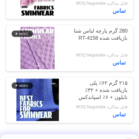
قابل مذاکره MOQ:Negotiable
نقشه
تماس
سایت
280 گرم پارچه لباس شنا
PRIVACY
بازیافت شده RT-4158
POLICY
قابل مذاکره MOQ:Negotiable
تماس
۲۱۵ گرم ۶۲٪ پلی
بازیافت شده + ۳۲٪
نایلون + ۶٪ اسپاندکس
پارچه لباس شنا بازیافت
قابل مذاکره MOQ:Negotiable
شده RT-4646
تماس