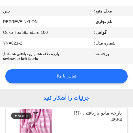
کارخانه
محل منبع:
چين
کنترل
نام تجاری:
REPREVE NYLON
کیفیت
گواهی:
Oeko-Tex Standard 100
شماره مدل:
YNA021-2
با
برجسته:
,
پارچه ملافه شنا، پارچه بافتنی شنا شنا
swimwear knit fabric
ما
تماس
تماس با ما!
بگیرید
جزئیات را آشکار کنید
اخبار
پارچه مایو بازیافتی RT-
موارد
4564