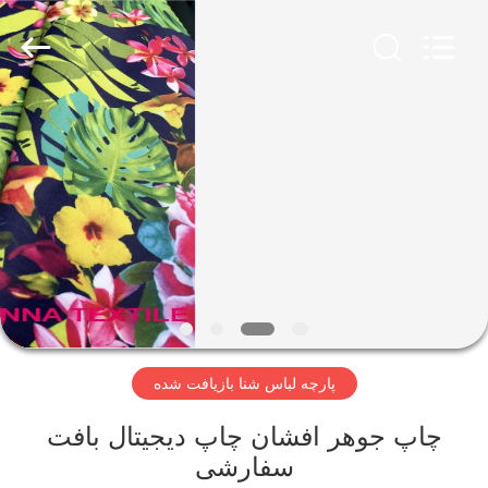
-
2026
SEVNNA
TEXTILE.
All
Rights
Reserved.
خانه
محصولات
نمایش
VR
درباره
پارچه لباس شنا بازیافت شده
ما
چاپ جوهر افشان چاپ دیجیتال بافت
تور
سفارشی