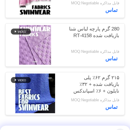
قابل مذاکره MOQ:Negotiable
نقشه
تماس
سایت
280 گرم پارچه لباس شنا
PRIVACY
بازیافت شده RT-4158
POLICY
قابل مذاکره MOQ:Negotiable
تماس
۲۱۵ گرم ۶۲٪ پلی
بازیافت شده + ۳۲٪
نایلون + ۶٪ اسپاندکس
پارچه لباس شنا بازیافت
قابل مذاکره MOQ:Negotiable
شده RT-4646
تماس