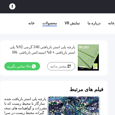
خانه
درباره ما
نمایش VR
محصولات
خانه
پارچه پلی استر بازیافتی 340 گرمی 92% پلی
استر بازیافتی + 8% اسپندکس بازیافتی RN-
2441
بیشتر بدانید
حالا تماس بگیرید
فیلم های مرتبط
پارچه پلی استر بازیافت شده
سازگار با محیط زیست که با
مقررات و گواهینامه های سخت
گیرانه محیط زیست در سرا