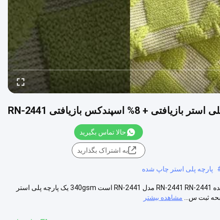
حالا تماس بگیرید
به اشتراک بگذارید
پارچه پلی استر چاپ شده
۳۴۰ گرم ۹۲٪ پلی بازیافت شده + ۸٪ اسپاندکس پارچه پلی استر بازیافت شده RN-2441 RN-2441 مدل RN-2441 است 340gsm یک پارچه پلی استر
مشاهده بیشتر