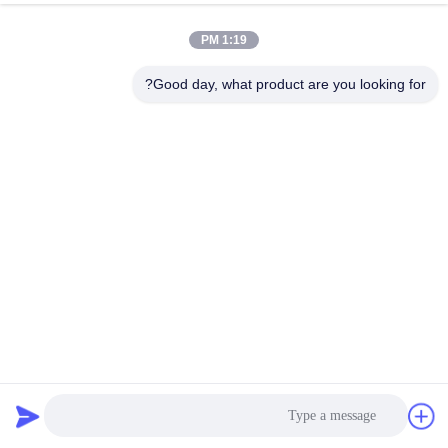
کارخانه
1:19 PM
کنترل
Good day, what product are you looking for?
کیفیت
با
ما
تماس
بگیرید
اخبار
56٪ نایلون بازیافت شده + 38٪ پلی + 6٪ پارچه نوار اسپاندکس
RN-2365
موارد
پارچه نایلون بازیافت شده
2026-07-29
3 نظرات