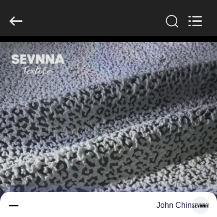
-
2026
SEVNNA
TEXTILE.
All
Rights
Reserved.
خانه
محصولات
نمایش
VR
درباره
ما
تور
John Chin