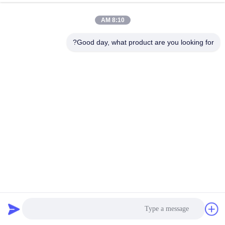
کارخانه
8:10 AM
کنترل
Good day, what product are you looking for?
کیفیت
با
ما
تماس
بگیرید
اخبار
پارچه پلی استر بازیافت شده انتخاب زیست محیطی برای نیازهای
نساجی
موارد
پارچه پلی استر بازیافت شده
2024-11-30
25 نظرات