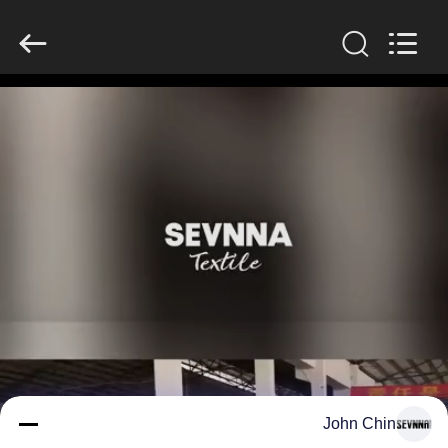
-
2026
SEVNNA
TEXTILE.
All
Rights
Reserved.
خانه
محصولات
نمایش
VR
درباره
ما
تور
John Chin