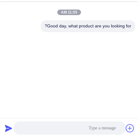
کارخانه
11:55 AM
کنترل
Good day, what product are you looking for?
کیفیت
با
ما
تماس
بگیرید
اخبار
پارچه شنا سازگار با محیط زیست و قابل تنظیم برای کسب و کار
شما
پارچه لباس شنا سازگار با محیط زیست
2026-07-29
موارد
6 نظرات