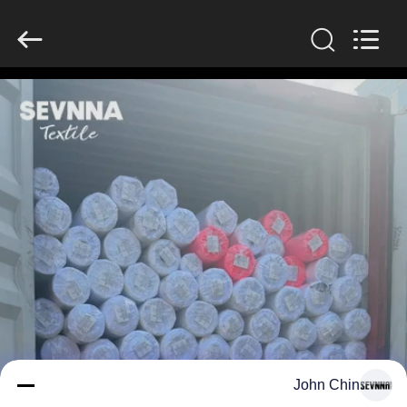
-
2026
SEVNNA
TEXTILE.
All
Rights
Reserved.
خانه
محصولات
نمایش
VR
درباره
ما
تور
John Chin