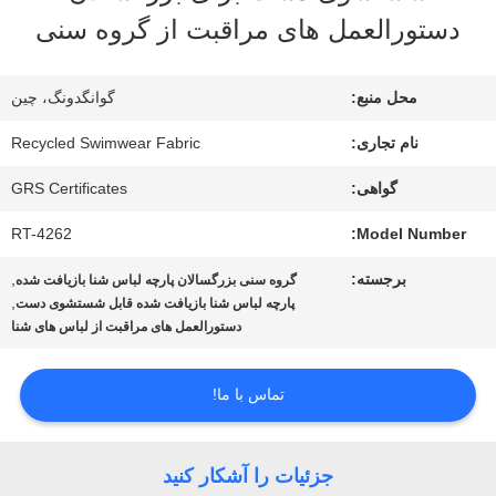
دستورالعمل های مراقبت از گروه سنی
تور
کارخانه
محل منبع:
گوانگدونگ، چین
نام تجاری:
Recycled Swimwear Fabric
کنترل
گواهی:
GRS Certificates
کیفیت
RT-4262
Model Number:
برجسته:
,
گروه سنی بزرگسالان پارچه لباس شنا بازیافت شده
با
,
پارچه لباس شنا بازیافت شده قابل شستشوی دست
دستورالعمل های مراقبت از لباس های شنا
ما
تماس
تماس با ما!
بگیرید
جزئیات را آشکار کنید