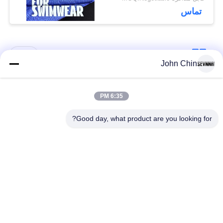
شده RT-4646
تماس
دسته بندی های محبوب
همه
John Chin
پارچه لباس شنا
پارچه نایلون بازیافت
6:35 PM
بازیافت شده
شده
Good day, what product are you looking for?
پارچه پلی استر
پارچه لیکرا بازیافت
بازیافت شده
شده
پارچه لباس شنا سازگار
پارچه Repreve
با محیط زیست
پارچه کت و شلوار
یوگا پوشیدن پارچه