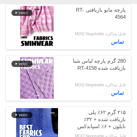
اخبار
پارچه مایو بازیافتی RT-
4564
موارد
قابل مذاکره MOQ:Negotiable
تماس
نقشه
280 گرم پارچه لباس شنا
سایت
بازیافت شده RT-4158
قابل مذاکره MOQ:Negotiable
PRIVACY
تماس
POLICY
۲۱۵ گرم ۶۲٪ پلی
بازیافت شده + ۳۲٪
نایلون + ۶٪ اسپاندکس
پارچه لباس شنا بازیافت
قابل مذاکره MOQ:Negotiable