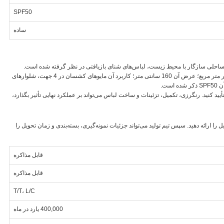
SPF50
ساده
برای مایوهای کشسان در 4 جهت، شلوارهای ساحلی سازگار با محیط زیست، لباس‌های شنای بازیافتی در نظر گرفته شده است.
ترکیب آن 96% نایلون بازیافتی + 4% اسپندکس؛ وزن آن 200 گرم بر متر مربع؛ عرض آن 160 سانتی متر؛ کاربرد آن مایوهای کشسان در 4 جهت، شلوارهای
ست.
ید کنید. رنگرزی، تکمیل، تزئینات و ساخت لباس می‌تواند بر عملکرد نهایی تأثیر بگذارد،
را ارائه دهید. سپس تیم تولید می‌تواند جزئیات نمونه‌گیری، بسته‌بندی و زمان تحویل را
قابل مذاکره
قابل مذاکره
T/T، L/C
400,000 یارد در ماه