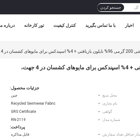
جستجو کردن
اخبار
با ما تماس بگیرید
کنترل کیفیت
تور کارخانه
درباره ما
ساحلی بازیافتی، بازیافتی
پارچه مایو بازیافتی 200 گرمی 96% نایلون بازیافتی + 4% اسپندکس برای مایوهای کشسان در 4 جهت،
جزئیات محصول:
محل منبع:
چین
نام تجاری:
Recycled Swimwear Fabric
گواهی:
GRS Certificate
شماره مدل:
RN-2119
پرداخت:
دار حداقل تعداد سفارش:
قابل مذاکره