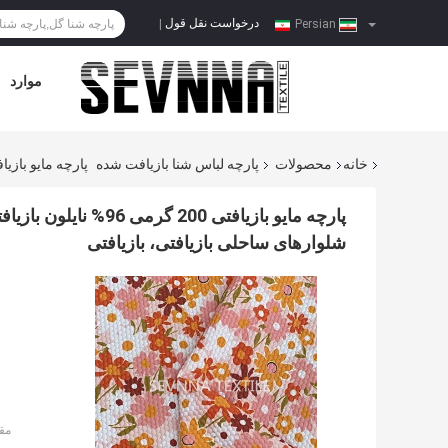
درخواست نقل قول
|
Persian
موارد
خانه
محصولات
پارچه لباس شنا بازیافت شده
پارچه مایو بازیافتی 200 گرمی 96% نایلون بازیافتی + 4% اسپندکس برای مایوهای کشسان در 4 جهت، شلوارهای 
شلوارهای ساحلی بازیافتی، بازیافتی
مق