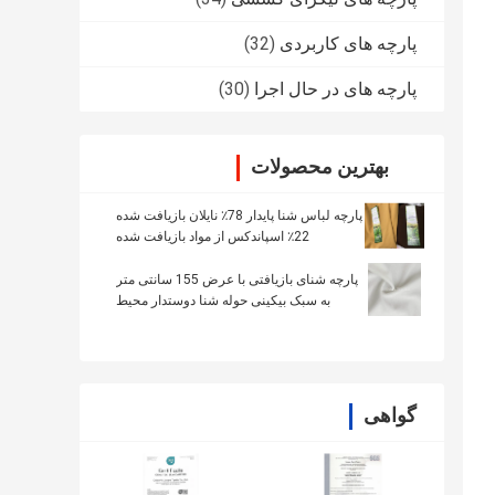
پارچه های کاربردی
(32)
پارچه های در حال اجرا
(30)
بهترین محصولات
پارچه لباس شنا پایدار 78٪ نایلان بازیافت شده
22٪ اسپاندکس از مواد بازیافت شده
پارچه شنای بازیافتی با عرض 155 سانتی متر
به سبک بیکینی حوله شنا دوستدار محیط
زیست
گواهی