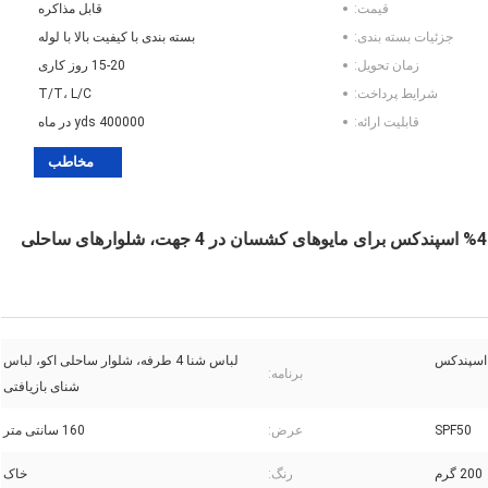
قیمت:
قابل مذاکره
جزئیات بسته بندی:
بسته بندی با کیفیت بالا با لوله
زمان تحویل:
15-20 روز کاری
شرایط پرداخت:
T/T، L/C
قابلیت ارائه:
400000 yds در ماه
مخاطب
پارچه مایو بازیافتی 200 گرمی 96% نایلون بازیافتی + 4% اسپندکس برای مایوهای کشسان در 4 جهت، شلوارهای ساحلی
لباس شنا 4 طرفه، شلوار ساحلی اکو، لباس
برنامه:
شنای بازیافتی
SPF50
عرض:
160 سانتی متر
200 گرم
رنگ:
خاک