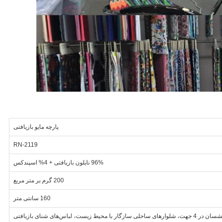
پارچه مایو بازیافتی
RN-2119
96% نایلون بازیافتی + 4% اسپندکس
200 گرم بر متر مربع
160 سانتی متر
ازگار با محیط زیست، لباس‌های شنای بازیافتی