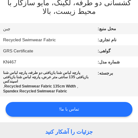
کشسانی دو طرفه، لگینگ، مایو سازگار با
کارخانه
محیط زیست، بالا
کنترل
محل منبع:
چین
کیفیت
نام تجاری:
Recycled Swimwear Fabric
گواهی:
GRS Certificate
با
شماره مدل:
KN467
ما
تماس
برجسته:
پارچه لباس شنا بازیافتی دو طرفه، پارچه لباس شنا
بازیافتی 135 سانتی متر عرض، پارچه لباس شنا بازیافتی
اسپندکس
بگیرید
,
,
Recycled Swimwear Fabric 135cm Width
Spandex Recycled Swimwear Fabric
اخبار
تماس با ما!
موارد
جزئیات را آشکار کنید