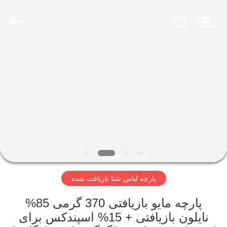
-
2026
SEVNNA
TEXTILE.
All
Rights
Reserved.
خانه
محصولات
نمایش
VR
درباره
پارچه لباس شنا بازیافت شده
ما
پارچه مایو بازیافتی 370 گرمی 85%
تور
نایلون بازیافتی + 15% اسپندکس برای