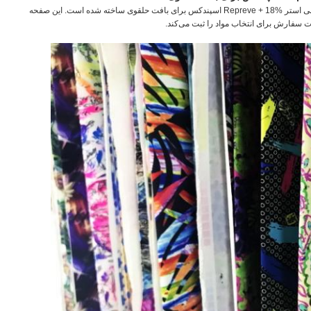
مدل RT-4148 یک پارچه مایو بازیافتی 230 گرمی است که از 82% پلی استر Repreve + 18% اسپندکس برای بافت حلقوی ساخته شده است. این صفحه
 سفارش برای انتخاب مواد را ثبت می‌کند.