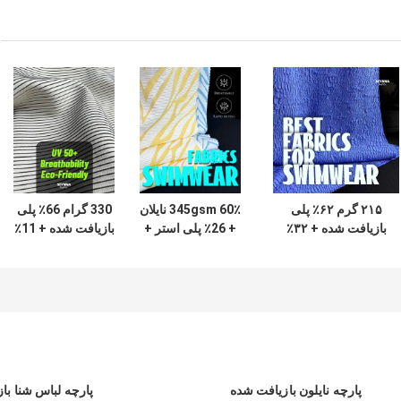
۲۱۵ گرم ۶۲٪ پلی
345gsm 60٪ نایلان
330 گرام 66٪ پلی
بازیافت شده + ۳۲٪
+ 26٪ پلی استر +
بازیافت شده + 11٪
نایلون + ۶٪
14٪ اسپاندکس
نایلان + 23٪
اسپاندکس پارچه
پارچه لباس شنا
اسپاندکس پارچه
لباس شنا بازیافت
بازیافت شده KN502
لباس شنا بازیافت
شده RT-4646
شده برای ساحل،
استخر
پارچه نایلون بازیافت شده
پارچه لباس شنا با