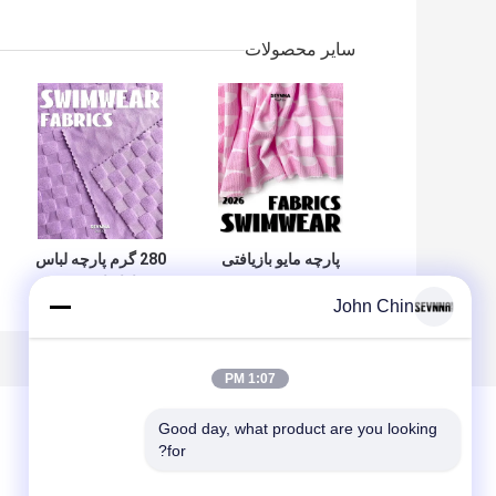
سایر محصولات
پارچه مایو بازیافتی
280 گرم پارچه لباس
RT-4564
شنا بازیافت شده
John Chin
RT-4158
1:07 PM
Good day, what product are you looking 
for?
پیغام بگذارید