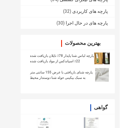
پارچه های کاربردی
(32)
پارچه های در حال اجرا
(30)
بهترین محصولات
پارچه لباس شنا پایدار 78٪ نایلان بازیافت شده
22٪ اسپاندکس از مواد بازیافت شده
پارچه شنای بازیافتی با عرض 155 سانتی متر
به سبک بیکینی حوله شنا دوستدار محیط
زیست
گواهی