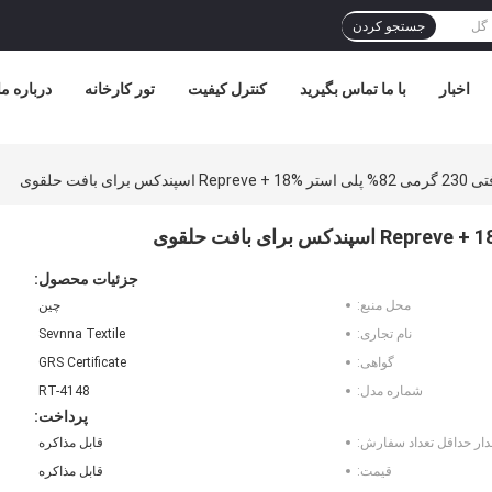
جستجو کردن
اخبار
با ما تماس بگیرید
کنترل کیفیت
تور کارخانه
درباره ما
برای بافت حلقوی
جزئیات محصول:
محل منبع:
چین
نام تجاری:
Sevnna Textile
گواهی:
GRS Certificate
شماره مدل:
RT-4148
پرداخت:
دار حداقل تعداد سفارش:
قابل مذاکره
قیمت:
قابل مذاکره