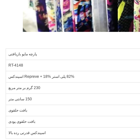
پارچه مایو بازیافتی
RT-4148
82% پلی استر Repreve + 18% اسپندکس
230 گرم بر متر مربع
150 سانتی متر
بافت حلقوی
بافت حلقوی پودی
اسپندکس قدرتی رده بالا