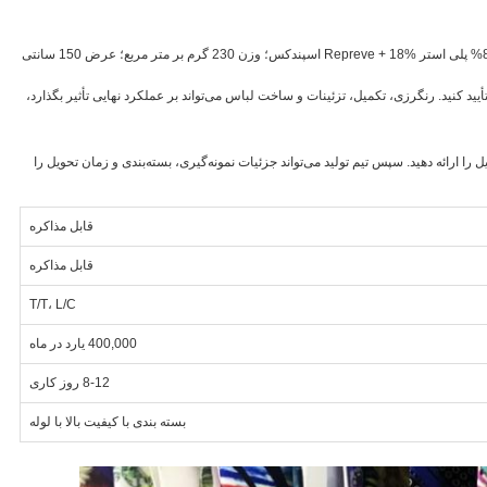
این پارچه مایو بازیافتی برای بافت حلقوی لیست شده است. محتوا 82% پلی استر Repreve + 18% اسپندکس؛ وزن 230 گرم بر متر مربع؛ عرض 150 سانتی
ید کنید. رنگرزی، تکمیل، تزئینات و ساخت لباس می‌تواند بر عملکرد نهایی تأثیر بگذارد،
را ارائه دهید. سپس تیم تولید می‌تواند جزئیات نمونه‌گیری، بسته‌بندی و زمان تحویل را
قابل مذاکره
قابل مذاکره
T/T، L/C
400,000 یارد در ماه
8-12 روز کاری
بسته بندی با کیفیت بالا با لوله