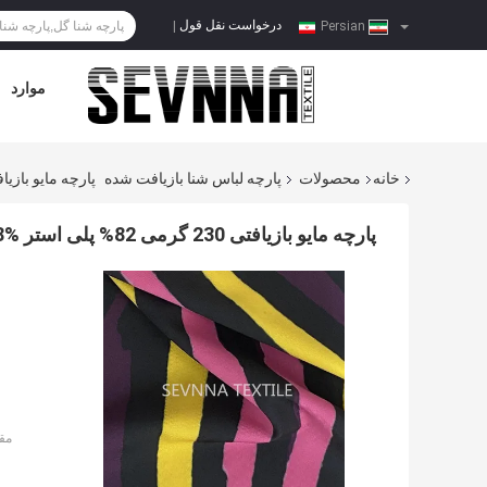
درخواست نقل قول
|
Persian
موارد
خانه
محصولات
پارچه لباس شنا بازیافت شده
پارچه مایو بازیافتی 230 گرمی 82% پلی استر Repreve + 18% اسپندکس 
پارچه مایو بازیافتی 230 گرمی 82% پلی استر Repreve + 18% اسپندکس برای بافت حلقوی
مق