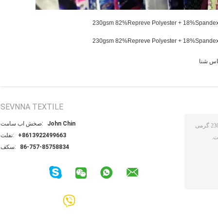
باس شنا
SEVNNA TEXTILE
John Chin
تماس با شخص:
+8613922499663
تلفن:
86-757-85758834
فکس: