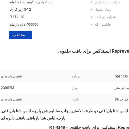
جزئیات بسته بندی:
بسته بندی با کیفیت بالا با لوله
زمان تحویل:
8-12 روز کاری
شرایط پرداخت:
T/T، L/C
قابلیت ارائه:
400000 yds در ماه
مخاطب
برنامه:
بافتنی دایره ای
وزن:
230GSM
قدرت بالا
بافتن:
بافتنی دایره ای
لباس شنا بازیافتی دو طرفه الاستین
چاپ سابلیمیشن پارچه لباس شنا بازیافتی
,
,
پارچه لباس شنا بازیافتی بافتنی دایره ای