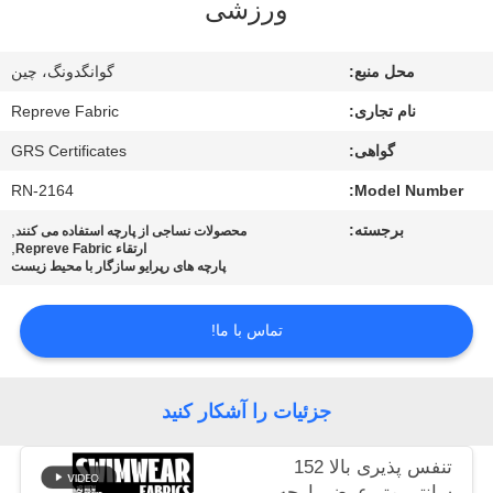
ورزشی
کارخانه
محل منبع:
گوانگدونگ، چین
کنترل
نام تجاری:
Repreve Fabric
کیفیت
گواهی:
GRS Certificates
با
RN-2164
Model Number:
ما
برجسته:
,
محصولات نساجی از پارچه استفاده می کنند
,
ارتقاء Repreve Fabric
تماس
پارچه های رپرایو سازگار با محیط زیست
بگیرید
تماس با ما!
اخبار
جزئیات را آشکار کنید
موارد
تنفس پذیری بالا 152
سانتی متر عرض پارچه