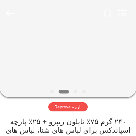
-
2026
SEVNNA
TEXTILE.
All
Rights
Reserved.
خانه
محصولات
نمایش
VR
درباره
پارچه Repreve
ما
۲۴۰ گرم ۷۵٪ نایلون ریپرو + ۲۵٪ پارچه
تور
اسپاندکس برای لباس های شنا، لباس های