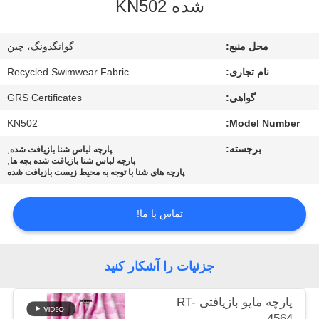
شده KN502
کارخانه
محل منبع:
گوانگدونگ، چین
کنترل
نام تجاری:
Recycled Swimwear Fabric
کیفیت
گواهی:
GRS Certificates
با
KN502
Model Number:
ما
برجسته:
,
پارچه لباس شنا بازیافت شده
,
پارچه لباس شنا بازیافت شده بچه ها
تماس
پارچه های شنا با توجه به محیط زیست بازیافت شده
بگیرید
تماس با ما!
اخبار
جزئیات را آشکار کنید
موارد
پارچه مایو بازیافتی RT-
4564