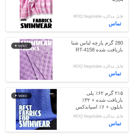
نقشه
سایت
قابل مذاکره MOQ:Negotiable
تماس
PRIVACY
280 گرم پارچه لباس شنا
POLICY
بازیافت شده RT-4158
قابل مذاکره MOQ:Negotiable
تماس
۲۱۵ گرم ۶۲٪ پلی
بازیافت شده + ۳۲٪
نایلون + ۶٪ اسپاندکس
پارچه لباس شنا بازیافت
قابل مذاکره MOQ:Negotiable
شده RT-4646
تماس