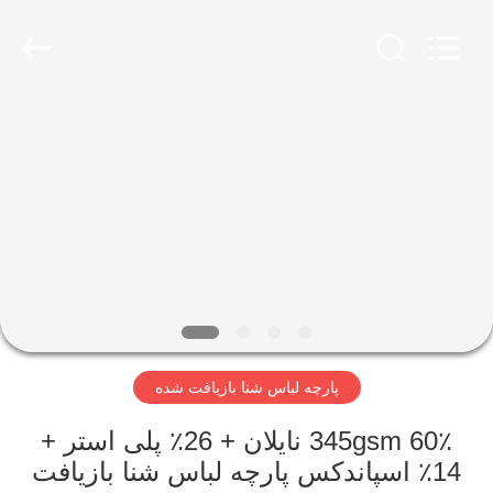
-
2026
SEVNNA
TEXTILE.
All
Rights
Reserved.
خانه
محصولات
نمایش
VR
درباره
پارچه لباس شنا بازیافت شده
ما
345gsm 60٪ نایلان + 26٪ پلی استر +
تور
14٪ اسپاندکس پارچه لباس شنا بازیافت