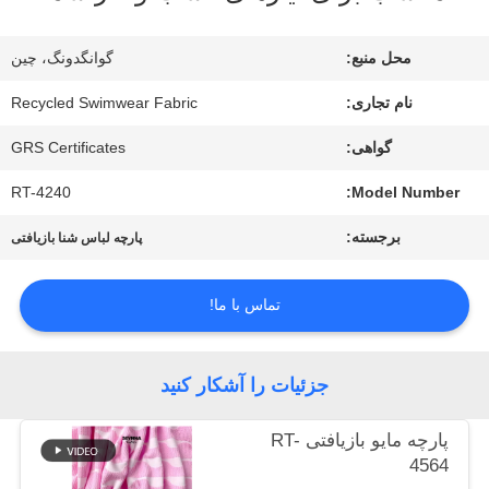
تور
محل منبع:
گوانگدونگ، چین
کارخانه
نام تجاری:
Recycled Swimwear Fabric
گواهی:
GRS Certificates
کنترل
RT-4240
Model Number:
کیفیت
برجسته:
پارچه لباس شنا بازیافتی
با
تماس با ما!
ما
تماس
جزئیات را آشکار کنید
بگیرید
پارچه مایو بازیافتی RT-
4564