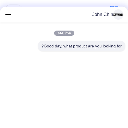
دسته بندی های محبوب
همه
John Chin
پارچه لباس شنا
پارچه نایلون بازیافت
3:54 AM
بازیافت شده
شده
Good day, what product are you looking for?
پارچه پلی استر
پارچه لیکرا بازیافت
بازیافت شده
شده
پارچه لباس شنا سازگار
پارچه Repreve
با محیط زیست
پارچه کت و شلوار
یوگا پوشیدن پارچه
Activewear