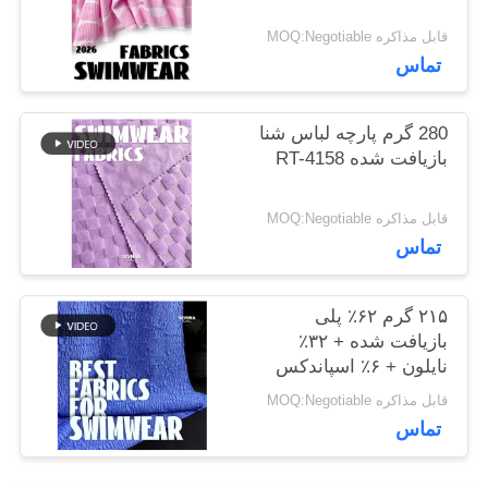
اخبار
قابل مذاکره MOQ:Negotiable
تماس
موارد
280 گرم پارچه لباس شنا
بازیافت شده RT-4158
نقشه
قابل مذاکره MOQ:Negotiable
سایت
تماس
PRIVACY
۲۱۵ گرم ۶۲٪ پلی
بازیافت شده + ۳۲٪
POLICY
نایلون + ۶٪ اسپاندکس
پارچه لباس شنا بازیافت
قابل مذاکره MOQ:Negotiable
شده RT-4646
تماس