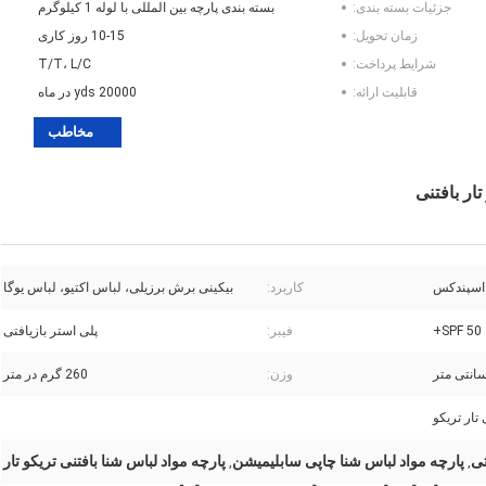
جزئیات بسته بندی:
بسته بندی پارچه بین المللی با لوله 1 کیلوگرم
زمان تحویل:
10-15 روز کاری
شرایط پرداخت:
T/T، L/C
قابلیت ارائه:
20000 yds در ماه
مخاطب
ار بافتنی
کاربرد:
بیکینی برش برزیلی، لباس اکتیو، لباس یوگا
SPF 50+
فیبر:
پلی استر بازیافتی
وزن:
260 گرم در متر
 تار تریکو
تی
پارچه مواد لباس شنا چاپی سابلیمیشن
پارچه مواد لباس شنا بافتنی تریکو تار
,
,