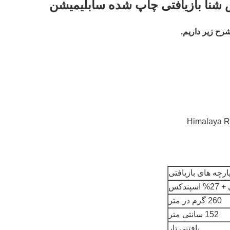
ارچه های بازیافتی
260 گرم در متر
152 سانتی متر
بافتنی تار