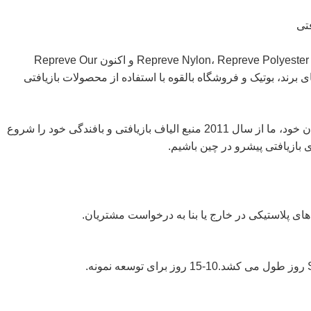
ما با Repreve/Unifi Inc کار کردیم تا خط تولیدی برای Repreve Nylon، Repreve Polyester و اکنون Repreve Our
های برند، بوتیک و فروشگاه بالقوه با استفاده از محصولات بازیافتی
برای ارائه با ارزش ترین پارچه های بازیافتی به مشتریان خود، ما از سال 2011 منبع الیاف بازیافتی و بافندگی خود را شروع
 بازیافتی پیشرو در چین باشیم.
های پلاستیکی در خارج یا بنا به درخواست مشتریان.