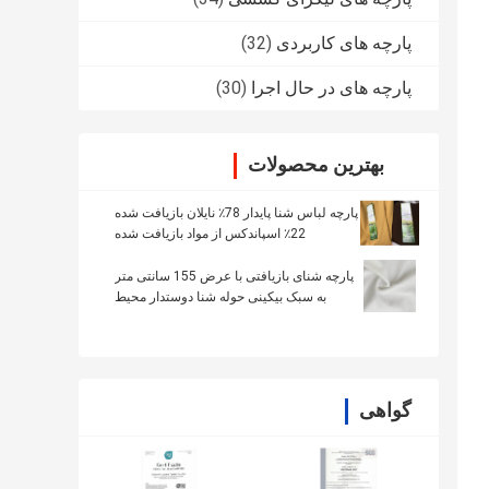
پارچه های کاربردی
(32)
پارچه های در حال اجرا
(30)
بهترین محصولات
پارچه لباس شنا پایدار 78٪ نایلان بازیافت شده
22٪ اسپاندکس از مواد بازیافت شده
پارچه شنای بازیافتی با عرض 155 سانتی متر
به سبک بیکینی حوله شنا دوستدار محیط
زیست
گواهی