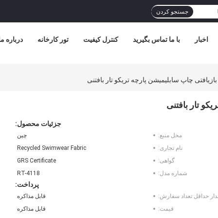
جستجو کردن
اخبار
با ما تماس بگیرید
کنترل کیفیت
تور کارخانه
درباره ما
بازیافتی چاپ سابلیمیشن پارچه تریکو تار بافتنی
یکو تار بافتنی
جزئیات محصول:
محل منبع:
چین
نام تجاری:
Recycled Swimwear Fabric
گواهی:
GRS Certificate
شماره مدل:
RT-4118
پرداخت:
دار حداقل تعداد سفارش:
قابل مذاکره
قیمت:
قابل مذاکره