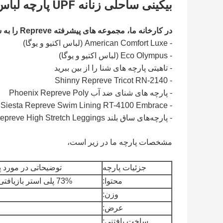
بیکینی ساحلی زنانه UPF پارچه لباس شنا بازیافتی چاپ شده سابلیمیشن
در کارخانه ما، مجموعه های پیشرفته Repreve را به شرح زیر داریم.
- American Comfort Luxe (لباس اکتیو و یوگا)
- Eco Olympus (لباس اکتیو و یوگا)
- تاهیتی پارچه های شنا را از بین ببرید
- Shinny Repreve Tricot RN-2140
- پارچه های شنای ضد آب Phoenix Repreve Poly
- Siesta Repreve Swim Lining RT-4100 Embrace
- پارچه‌های ساق بلند Himalaya Repreve High Stretch Leggings
مشخصات پارچه ما در زیر است،
جزئیات پارچه
توضیحاتی در مورد پ
محتوا:
73% پلی استر بازیافتی + 27% اسپندکس
وزن:
عرض:
ساخت بافتنی: