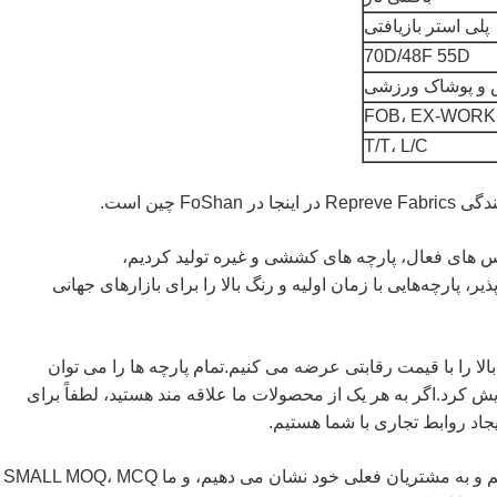
پلی استر بازیافتی
70D/48F 55D
 و پوشاک ورزشی
FOB، EX-WORK
T/T، L/C
باس های فعال، پارچه های کششی و غیره تولید کردیم،
، پارچه‌هایی با زمان اولیه و رنگ بالا را برای بازارهای جهانی
الا را با قیمت رقابتی عرضه می کنیم.تمام پارچه ها را می توان
مان های معتبر مانند TUV، SGS، ITS آزمایش کرد.اگر به هر یک از محصولات ما علاقه مند هستید، لطفاً برای
جاد روابط تجاری با شما هستیم.
هر هفته، ما بیش از 10 بافت مختلف را توسعه می دهیم و به مشتریان فعلی خود نشان می دهیم، و ما SMALL MOQ، MCQ