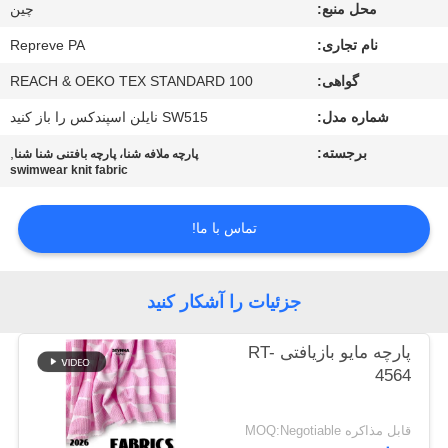
کارخانه
محل منبع:
چين
نام تجاری:
Repreve PA
کنترل
گواهی:
REACH & OEKO TEX STANDARD 100
کیفیت
شماره مدل:
SW515 نایلن اسپندکس را باز کنید
برجسته:
,
پارچه ملافه شنا، پارچه بافتنی شنا شنا
با
swimwear knit fabric
ما
تماس با ما!
تماس
بگیرید
جزئیات را آشکار کنید
اخبار
پارچه مایو بازیافتی RT-
4564
موارد
قابل مذاکره MOQ:Negotiable