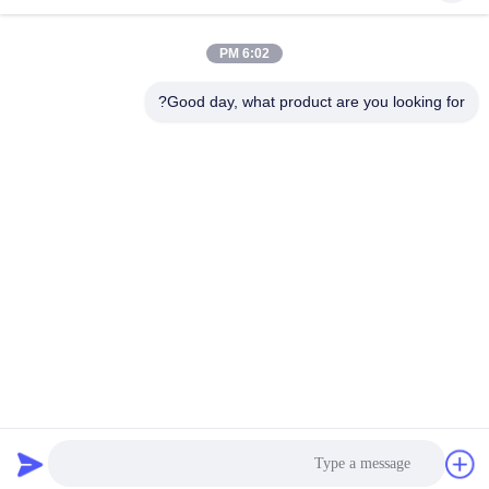
پارچه لباس شنا
پارچه نایلون بازیافت
6:02 PM
بازیافت شده
شده
Good day, what product are you looking for?
پارچه پلی استر
پارچه لیکرا بازیافت
بازیافت شده
شده
پارچه لباس شنا سازگار
پارچه Repreve
با محیط زیست
پارچه کت و شلوار
یوگا پوشیدن پارچه
Activewear
اشتراک