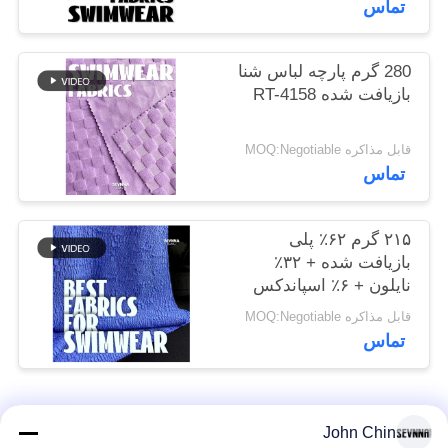
تماس
نقشه
سایت
280 گرم پارچه لباس شنا
بازیافت شده RT-4158
PRIVACY
POLICY
قابل مذاکره MOQ:Negotiable
تماس
۲۱۵ گرم ۶۲٪ پلی
بازیافت شده + ۳۲٪
نایلون + ۶٪ اسپاندکس
پارچه لباس شنا بازیافت
قابل مذاکره MOQ:Negotiable
شده RT-4646
تماس
دسته بندی های محبوب
همه
John Chin